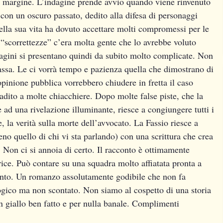
 a margine. L’indagine prende avvio quando viene rinvenuto
 con un oscuro passato, dedito alla difesa di personaggi
nella sua vita ha dovuto accettare molti compromessi per le
 “scorrettezze” c’era molta gente che lo avrebbe voluto
ndagini si presentano quindi da subito molto complicate. Non
tassa. Le ci vorrà tempo e pazienza quella che dimostrano di
’opinione pubblica vorrebbero chiudere in fretta il caso
adito a molte chiacchiere. Dopo molte false piste, che la
ad una rivelazione illuminante, riesce a congiungere tutti i
, la verità sulla morte dell’avvocato. La Fassio riesce a
eno quello di chi vi sta parlando) con una scrittura che crea
. Non ci si annoia di certo. Il racconto è ottimamente
trice. Può contare su una squadra molto affiatata pronta a
ento. Un romanzo assolutamente godibile che non fa
ogico ma non scontato. Non siamo al cospetto di una storia
 giallo ben fatto e per nulla banale. Complimenti