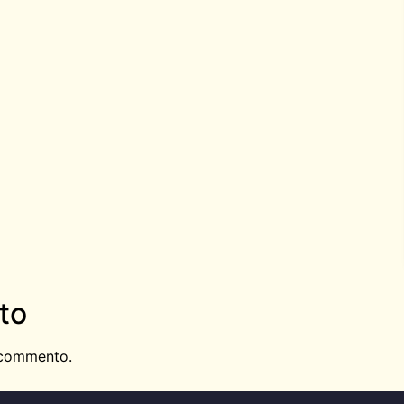
to
 commento.