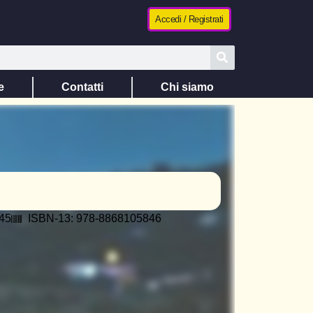
Accedi / Registrati
e
Contatti
Chi siamo
45
ISBN-13: 978-8868105846