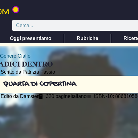
Oggi presentiamo
Rubriche
Ricett
Genere
Giallo
ADICI DENTRO
Scritto da Patrizia Fassio
QUARTA DI COPERTINA
Edito da
Damster
320 pagine
Italiano
ISBN-10: 88681058