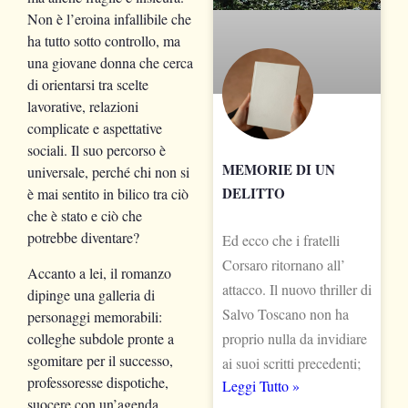
Non è l’eroina infallibile che
ha tutto sotto controllo, ma
una giovane donna che cerca
di orientarsi tra scelte
lavorative, relazioni
complicate e aspettative
sociali. Il suo percorso è
MEMORIE DI UN
universale, perché chi non si
DELITTO
è mai sentito in bilico tra ciò
che è stato e ciò che
potrebbe diventare?
Ed ecco che i fratelli
Corsaro ritornano all’
Accanto a lei, il romanzo
attacco. Il nuovo thriller di
dipinge una galleria di
Salvo Toscano non ha
personaggi memorabili:
colleghe subdole pronte a
proprio nulla da invidiare
sgomitare per il successo,
ai suoi scritti precedenti;
professoresse dispotiche,
Leggi Tutto »
suocere con un’agenda