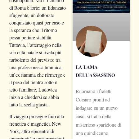
cosmopolita. Ma il richiamo
di Roma è forte: un fidanzato
sfuggente, un dottorato
conquistato quasi per caso e
la speranza che il ritorno
possa portare stabilità.
Tuttavia, l’atterraggio nella
sua città natale si rivela più
turbolento del previsto: tra
LA LAMA
una professoressa tirannica,
un’ex fiamma che riemerge e
DELL’ASSASSINO
il peso del rientro sotto il
tetto familiare, Ludovica
Ritornano i fratelli
inizia a chiedersi se abbia
Corsaro pronti ad
fatto la scelta giusta.
indagare su un nuovo
caso: si tratta della
Il viaggio prosegue fino alla
frenetica e magnetica New
misteriosa sparizione di
York, altro epicentro di
una quindicenne
opportunità e trasformazioni.