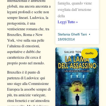
internazionali e ambizioni
famiglia, quando viene
globali, ma ancora ancorata a
svegliata dall’irruzione
legami profondi e scelte non
della
sempre lineari. Ludovica, la
Leggi Tutto »
protagonista, è una
ventiseienne romana che, tra
Bruxelles, Roma e New
Stefania Ghelfi Tani
18/09/2014
York, vive sulla sua pelle
l’altalena di emozioni,
aspettative e dubbi che
Giallo
caratterizza chi cerca il
proprio posto nel mondo.
Bruxelles è il punto di
partenza di Ludovica: qui
uno stage alla Commissione
Europea la assorbe sempre di
più, tra amicizie variegate,
ritmi frenetici e un’atmosfera