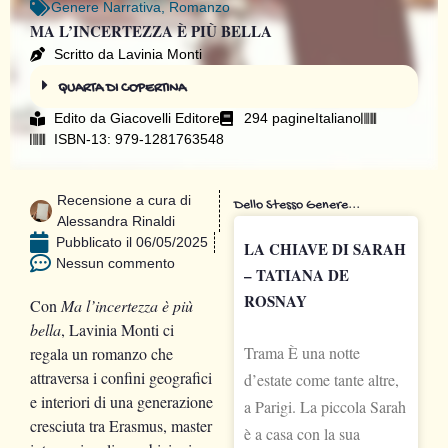
Genere
Narrativa
,
Romanzo
MA L’INCERTEZZA È PIÙ BELLA
Scritto da Lavinia Monti
QUARTA DI COPERTINA
Edito da
Giacovelli Editore
294 pagine
Italiano
ISBN-13: 979-1281763548
Recensione a cura di
Dello Stesso Genere...
Alessandra Rinaldi
Pubblicato il
06/05/2025
LA CHIAVE DI SARAH
Nessun commento
– TATIANA DE
ROSNAY
Con
Ma l’incertezza è più
bella
, Lavinia Monti ci
Trama È una notte
regala un romanzo che
attraversa i confini geografici
d’estate come tante altre,
e interiori di una generazione
a Parigi. La piccola Sarah
cresciuta tra Erasmus, master
è a casa con la sua