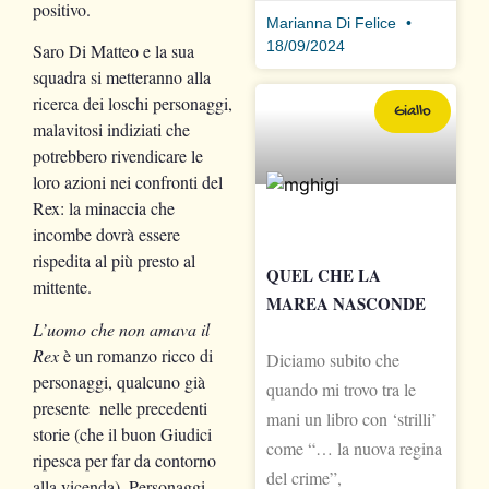
positivo.
Marianna Di Felice
18/09/2024
Saro Di Matteo e la sua
squadra si metteranno alla
ricerca dei loschi personaggi,
Giallo
malavitosi indiziati che
potrebbero rivendicare le
loro azioni nei confronti del
Rex: la minaccia che
incombe dovrà essere
rispedita al più presto al
QUEL CHE LA
mittente.
MAREA NASCONDE
L’uomo che non amava il
Rex
è un romanzo ricco di
Diciamo subito che
personaggi, qualcuno già
quando mi trovo tra le
presente nelle precedenti
mani un libro con ‘strilli’
storie (che il buon Giudici
come “… la nuova regina
ripesca per far da contorno
del crime”,
alla vicenda). Personaggi