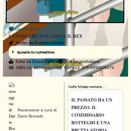
Genere
Giallo
L’UOMO CHE NON AMAVA IL REX
Scritto da Eugenio Giudici
QUARTA DI COPERTINA
Edito da
Eclissi Editrice
338 pagine
Italiano
ISBN-10: 8899505470
ISBN-13: 978-8899505479
Dello Stesso Genere...
IL PASSATO HA UN
PREZZO. IL
Recensione a cura di
COMMISSARIO
Dario Brunetti
BOTTEGHI E UNA
BRUTTA STORIA