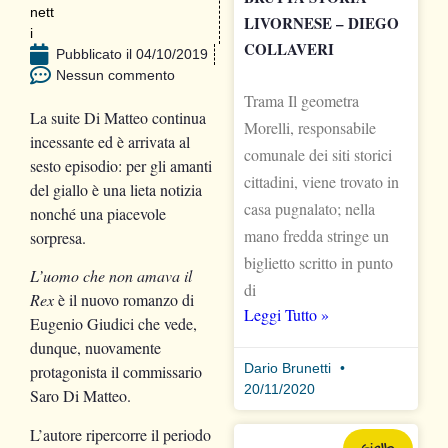
LIVORNESE – DIEGO
COLLAVERI
Pubblicato il
04/10/2019
Nessun commento
Trama Il geometra
La suite Di Matteo continua
Morelli, responsabile
incessante ed è arrivata al
comunale dei siti storici
sesto episodio: per gli amanti
cittadini, viene trovato in
del giallo è una lieta notizia
casa pugnalato; nella
nonché una piacevole
mano fredda stringe un
sorpresa.
biglietto scritto in punto
L’uomo che non amava il
di
Rex
è il nuovo romanzo di
Leggi Tutto »
Eugenio Giudici che vede,
dunque, nuovamente
Dario Brunetti
protagonista il commissario
20/11/2020
Saro Di Matteo.
L’autore ripercorre il periodo