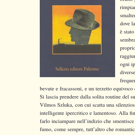
rimpia
smalten
dove l
è stato
sembra
proprio
raggiu
ogni ip
diverse
freque
bevute e fracassoni, e un terzetto equivoco d
Si lascia prendere dalla solita routine del 
Vilmos Szluka, con cui scatta una silenzios
intelligente ipercritico e lamentoso. Alla fine
farlo inciampare nell’indizio che smentisce 
fumo, come sempre, tutt’altro che romantic