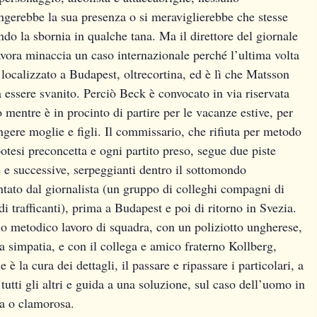
ngerebbe la sua presenza o si meraviglierebbe che stesse
do la sbornia in qualche tana. Ma il direttore del giornale
avora minaccia un caso internazionale perché l’ultima volta
 localizzato a Budapest, oltrecortina, ed è lì che Matsson
 essere svanito. Perciò Beck è convocato in via riservata
 mentre è in procinto di partire per le vacanze estive, per
ngere moglie e figli. Il commissario, che rifiuta per metodo
otesi preconcetta e ogni partito preso, segue due piste
 e successive,
serpeggianti dentro il sottomondo
ntato dal giornalista (un gruppo di colleghi compagni di
i trafficanti), prima a Budapest e poi di ritorno in Svezia.
suo metodico lavoro di squadra, con un poliziotto ungherese,
a simpatia, e con il collega e amico fraterno Kollberg,
 è la cura dei dettagli, il passare e ripassare i particolari, a
tutti gli altri e guida a una soluzione, sul caso dell’uomo in
a o clamorosa.