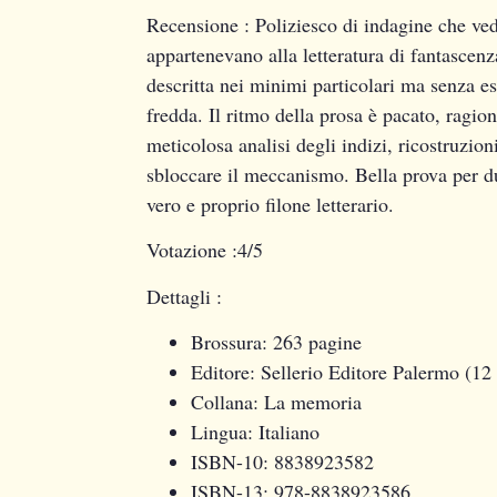
Recensione
: Poliziesco di indagine che ved
appartenevano alla letteratura di fantascen
descritta nei minimi particolari ma senza es
fredda. Il ritmo della prosa è pacato, ragio
meticolosa analisi degli indizi, ricostruzion
sbloccare il meccanismo. Bella prova per du
vero e proprio filone letterario.
Votazione
:4/5
Dettagli
:
Brossura:
263 pagine
Editore:
Sellerio Editore Palermo (12
Collana:
La memoria
Lingua:
Italiano
ISBN-10:
8838923582
ISBN-13:
978-8838923586