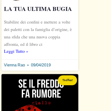
LA TUA ULTIMA BUGIA
Stabilire dei confini e mettere a volte
dei paletti con la famiglia d’origine, è
una sfida che una nuova coppia
affronta, ed il libro ci
Leggi Tutto »
Vienna Rao
09/04/2019
Thriller