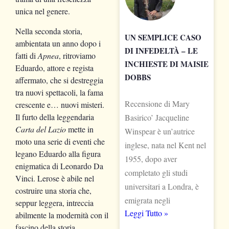
unica nel genere.
Nella seconda storia,
UN SEMPLICE CASO
ambientata un anno dopo i
DI INFEDELTÀ – LE
fatti di
Apnea
, ritroviamo
INCHIESTE DI MAISIE
Eduardo, attore e regista
DOBBS
affermato, che si destreggia
tra nuovi spettacoli, la fama
Recensione di Mary
crescente e… nuovi misteri.
Il furto della leggendaria
Basirico’ Jacqueline
Carta del Lazio
mette in
Winspear è un’autrice
moto una serie di eventi che
inglese, nata nel Kent nel
legano Eduardo alla figura
1955, dopo aver
enigmatica di Leonardo Da
completato gli studi
Vinci. Lerose è abile nel
universitari a Londra, è
costruire una storia che,
emigrata negli
seppur leggera, intreccia
Leggi Tutto »
abilmente la modernità con il
fascino della storia