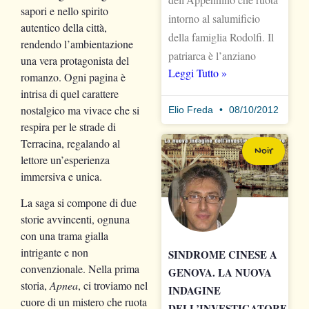
sapori e nello spirito
intorno al salumificio
autentico della città,
della famiglia Rodolfi. Il
rendendo l’ambientazione
patriarca è l’anziano
una vera protagonista del
Leggi Tutto »
romanzo. Ogni pagina è
intrisa di quel carattere
nostalgico ma vivace che si
Elio Freda
08/10/2012
respira per le strade di
Terracina, regalando al
Noir
lettore un’esperienza
immersiva e unica.
La saga si compone di due
storie avvincenti, ognuna
con una trama gialla
intrigante e non
SINDROME CINESE A
convenzionale. Nella prima
GENOVA. LA NUOVA
storia,
Apnea
, ci troviamo nel
INDAGINE
cuore di un mistero che ruota
DELL’INVESTIGATORE