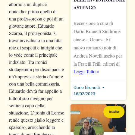
attorno a un duplice
ASTENGO
omicidio: prima quello di
una professoressa e poi di un
Recensione a cura di
giovane attore. Eduardo
Dario Brunetti Sindrome
Scarpa, il protagonista, si
cinese a Genova è il
trova invischiato in una fitta
nuovo romanzo noir di
rete di sospetti e intrighi che
lo vede come il principale
Andrea Novelli uscito per
indiziato. Tra ironici
la Fratelli Frilli editori di
stratagemmi per discolparsi e
Leggi Tutto »
un’imprevista storia d’amore
con una bella commissaria,
Dario Brunetti
Eduardo dovrà far appello a
16/02/2023
tutto il suo ingegno per
venire a capo della
Giallo
situazione. L’ironia di Lerose
rende questo giallo leggero e
spassoso, arricchendo la
trama di una freschezza