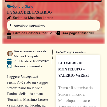
Genere
Giallo
LA SAGA DEL BASTARDO
Scritto da Massimo Lerose
QUARTA DI COPERTINA
Edito da
Edizioni Other Souls
444 pagine
Italiano
Recensione a cura di
Dello Stesso Genere...
Marika Campeti
Pubblicato il
10/12/2024
LE OMBRE DI
Nessun commento
MONTELUPO –
VALERIO VARESI
Leggere
La saga del
bastardo
è stato un viaggio
Trama : Il commissario
straordinario tra le vie e
l’anima della mia amata
Soneri è in ferie a
Terracina. Massimo Lerose
Montelupo, un paese
ci immerge nei luoghi, nei
dell’Appennino che ruota