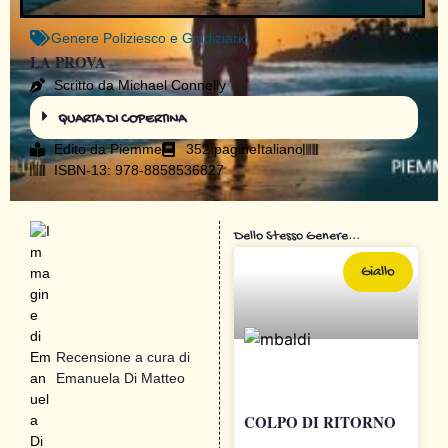
Genere
Poliziesco e Giudiziario
LA PROVA
Scritto da Michael Connelly
QUARTA DI COPERTINA
Edito da
Piemme
352 pagine
Italiano
ISBN-13: 978-8858536827
Dello Stesso Genere...
Giallo
Recensione a cura di
Emanuela Di Matteo
COLPO DI RITORNO