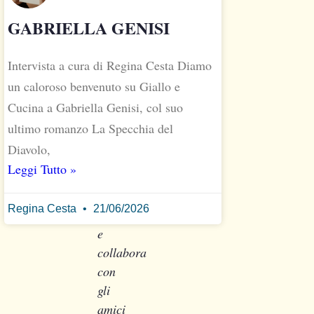
aziendale.
GABRIELLA GENISI
Attualmente
fa
il
Intervista a cura di Regina Cesta Diamo
copywriter,
un caloroso benvenuto su Giallo e
il
Cucina a Gabriella Genisi, col suo
creativo
ultimo romanzo La Specchia del
per
Diavolo,
aziende
Leggi Tutto »
attive
sul
Regina Cesta
21/06/2026
web
e
collabora
con
gli
amici