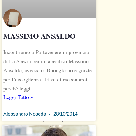
biografia
per
i
pochi
MASSIMO ANSALDO
che
non
Incontriamo a Portovenere in provincia
lo
di La Spezia per un aperitivo Massimo
conoscono
ancora
Ansaldo, avvocato. Buongiorno e grazie
(
per l’accoglienza. Ti va di raccontarci
Thomas
perché leggi
correggimi
Leggi Tutto »
se
sbaglio
Alessandro Noseda
28/10/2014
qualcosa):
Sardo
di