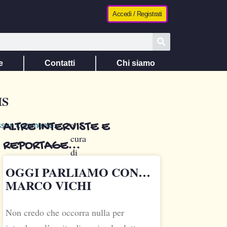
Accedi / Registrati
e
Contatti
Chi siamo
IS
a
ALTRE INTERVISTE E
sun commento
cura
REPORTAGE...
di
Alessandro
OGGI PARLIAMO CON…
Noseda
MARCO VICHI
Non credo che occorra nulla per
Abbiamo