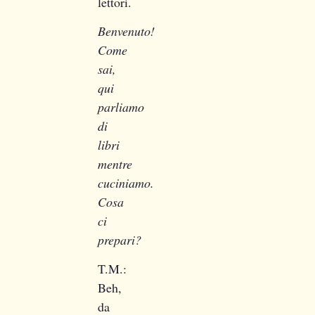
lettori.
Benvenuto!
Come
sai,
qui
parliamo
di
libri
mentre
cuciniamo.
Cosa
ci
prepari?
T.M.:
Beh,
da