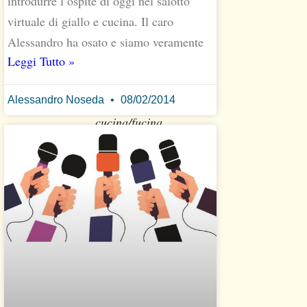
introdurre l’ospite di oggi nel salotto
il
virtuale di giallo e cucina. Il caro
piacere
Alessandro ha osato e siamo veramente
di
Leggi Tutto »
accogliere
nella
Alessandro Noseda
08/02/2014
nostra
cucina/fucina
Thomas
Melis,
in
libreria
con
“Nessuno
è
intoccabile”.
Breve