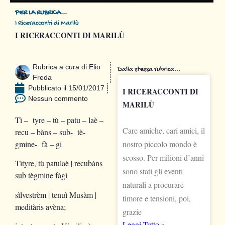
PER LA RUBRICA...
I Riceracconti di Marilù
I RICERACCONTI DI MARILÙ
Rubrica a cura di
Elio
Dalla stessa rubrica...
Freda
Pubblicato il
15/01/2017
I RICERACCONTI DI
Nessun commento
MARILÙ
Tì –
tyre –
tù
– patu – l
aè
–
Care amiche, cari amici, il
recu –
bàns
– sub-
tè-
gmine-
fà
– gi
nostro piccolo mondo è
scosso. Per milioni d’anni
Tìtyre, tù patulaè | recubàns
sono stati gli eventi
sub tègmine fàgi
naturali a procurare
sìlvestrèm | tenuì Musàm |
timore e tensioni, poi,
meditàris avèna;
grazie
Leggi Tutto »