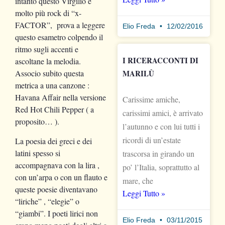
intanto questo Virgilio è
molto più rock di “x-
FACTOR”, prova a leggere
Elio Freda
12/02/2016
questo esametro colpendo il
ritmo sugli accenti e
I RICERACCONTI DI
ascoltane la melodia.
MARILÙ
Associo subito questa
metrica a una canzone :
Havana Affair nella versione
Carissime amiche,
Red Hot Chili Pepper ( a
carissimi amici, è arrivato
proposito… ).
l’autunno e con lui tutti i
ricordi di un’estate
La poesia dei greci e dei
latini spesso si
trascorsa in girando un
accompagnava con la lira ,
po’ l’Italia, soprattutto al
con un’arpa o con un flauto e
mare, che
queste poesie diventavano
Leggi Tutto »
“liriche” , “elegie” o
“giambi”. I poeti lirici non
Elio Freda
03/11/2015