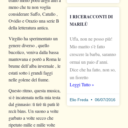
erano meno poeti degli altri a
meno che tu non voglia
considerare Saffo, Catullo ,
I RICERACCONTI DI
Ovidio e Orazio una serie B
MARILÙ
della letteratura antica.
Virgilio ha sperimentato un
Uffa, non ne posso più!
genere diverso , quello
Mio marito s’è fatto
bucolico, veniva dalla bassa
crescere la barba, saranno
mantovana e portò a Roma le
ormai un paio d’anni.
brume dell’alba invernale , le
Dice che ha fatto, non so,
estati sotto i grandi faggi
un fioretto
nelle golene del fiume.
Leggi Tutto »
Questo ritmo, questa musica,
si è incatenata nella mia testa
Elio Freda
06/07/2016
dal ginnasio: tì tirè tù patù lè
recù bàns. Un suono a volte
garbato a volte secco che
ripetuto mille e mille volte