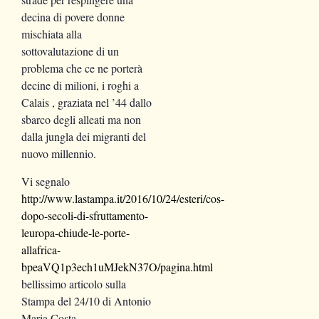
decina di povere donne
mischiata alla
sottovalutazione di un
problema che ce ne porterà
decine di milioni, i roghi a
Calais , graziata nel ’44 dallo
sbarco degli alleati ma non
dalla jungla dei migranti del
nuovo millennio.
Vi segnalo
http://www.lastampa.it/2016/10/24/esteri/cos-
dopo-secoli-di-sfruttamento-
leuropa-chiude-le-porte-
allafrica-
bpeaVQ1p3ech1uMJekN37O/pagina.html
bellissimo articolo sulla
Stampa del 24/10 di Antonio
Maria Costa .