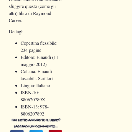
sfuggire questo (come gli
altri) libro di Raymond
Carver.
Dettagli
Copertina flessibile:
234 pagine
Editore:
Einaudi (11
maggio 2012)
Collana:
Einaudi
tascabili. Scrittori
Lingua:
Italiano
ISBN-10:
880620789X
ISBN-13:
978-
8806207892
HAI LETTO ANCHE TU IL LIBRO?
LASCIACI UN COMMENTO…