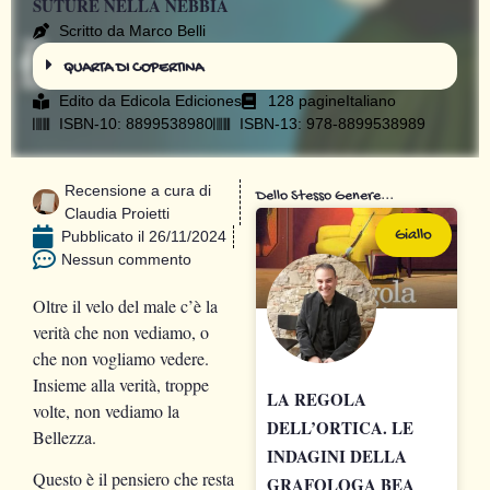
SUTURE NELLA NEBBIA
Scritto da Marco Belli
QUARTA DI COPERTINA
Edito da
Edicola Ediciones
128 pagine
Italiano
ISBN-10: 8899538980
ISBN-13: 978-8899538989
Recensione a cura di
Dello Stesso Genere...
Claudia Proietti
Giallo
Pubblicato il
26/11/2024
Nessun commento
Oltre il velo del male c’è la
verità che non vediamo, o
che non vogliamo vedere.
Insieme alla verità, troppe
LA REGOLA
volte, non vediamo la
DELL’ORTICA. LE
Bellezza.
INDAGINI DELLA
Questo è il pensiero che resta
GRAFOLOGA BEA