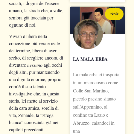
sociali, i dogmi dell’essere
umano, la strada che, a volte,
Noir
sembra già tracciata per
ognuno di noi.
Vivian è libera nella
concezione più vera e reale
del termine, libera di aver
scelto, di scegliere ancora, di
LA MALA ERBA
diventare
nessuno
agli occhi
degli altri, pur mantenendo
La mala erba ci trasporta
una dignità enorme, proprio
in un microcosmo come
com’è il suo talento
Colle San Martino,
investigativo che, in questa
piccolo paesino situato
storia, lei mette al servizio
sull’Appennino, al
della cara amica, sorella di
confine tra Lazio e
vita, Zenaide, la “strega
bianca” conosciuta già nei
Abruzzo, calandoci in
capitoli precedenti.
una