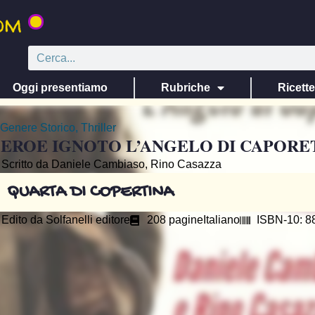
Oggi presentiamo
Rubriche
Ricett
Genere
Storico
,
Thriller
’EROE IGNOTO L’ANGELO DI CAPORE
Scritto da Daniele Cambiaso, Rino Casazza
QUARTA DI COPERTINA
Edito da
Solfanelli editore
208 pagine
Italiano
ISBN-10: 