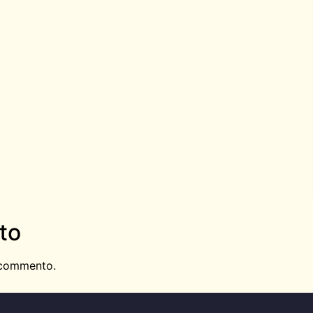
to
 commento.