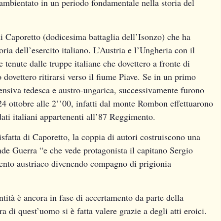
ambientato in un periodo fondamentale nella storia del
di Caporetto (dodicesima battaglia dell’Isonzo) che ha
ria dell’esercito italiano. L’Austria e l’Ungheria con il
tenute dalle truppe italiane che dovettero a fronte di
 dovettero ritirarsi verso il fiume Piave. Se in un primo
fensiva tedesca e austro-ungarica, successivamente furono
l 24 ottobre alle 2’’00, infatti dal monte Rombon effettuarono
ati italiani appartenenti all’87 Reggimento.
isfatta di Caporetto, la coppia di autori costruiscono una
ande Guerra “e che vede protagonista il capitano Sergio
mento austriaco divenendo compagno di prigionia
tità è ancora in fase di accertamento da parte della
 di quest’uomo si è fatta valere grazie a degli atti eroici.