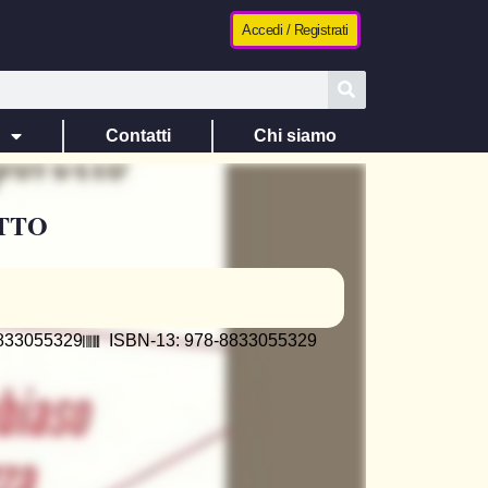
Accedi / Registrati
e
Contatti
Chi siamo
TTO
8833055329
ISBN-13: 978-8833055329