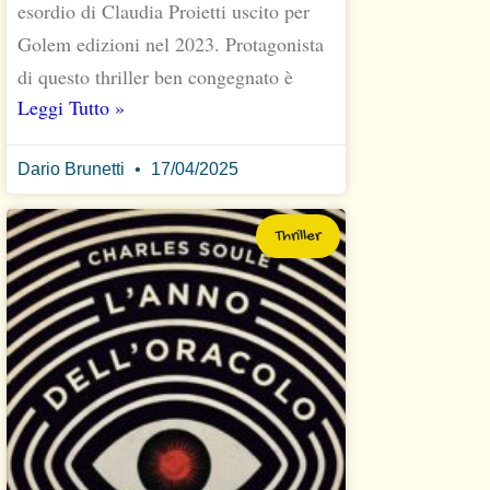
esordio di Claudia Proietti uscito per
Golem edizioni nel 2023. Protagonista
di questo thriller ben congegnato è
Leggi Tutto »
Dario Brunetti
17/04/2025
Thriller