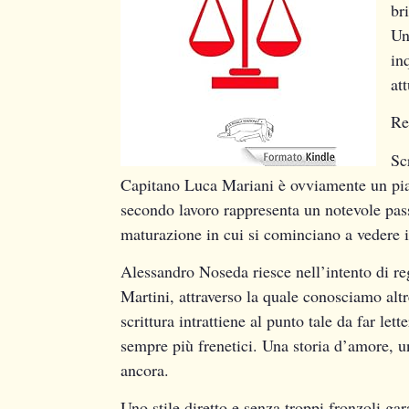
br
Un
in
att
Re
Sc
Capitano Luca Mariani è ovviamente un piac
secondo lavoro rappresenta un notevole passo
maturazione in cui si cominciano a vedere i 
Alessandro Noseda riesce nell’intento di re
Martini, attraverso la quale conosciamo altr
scrittura intrattiene al punto tale da far let
sempre più frenetici. Una storia d’amore, u
ancora.
Uno stile diretto e senza troppi fronzoli ga