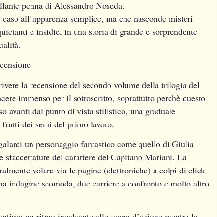
illante penna di Alessandro Noseda.
 caso all’apparenza semplice, ma che nasconde misteri
quietanti e insidie, in una storia di grande e sorprendente
ualità.
censione
rivere la recensione del secondo volume della trilogia del
ere immenso per il sottoscritto, soprattutto perchè questo
 avanti dal punto di vista stilistico, una graduale
frutti dei semi del primo lavoro.
galarci un personaggio fantastico come quello di Giulia
e sfaccettature del carattere del Capitano Mariani. La
teralmente volare via le pagine (elettroniche) a colpi di click
na indagine scomoda, due carriere a confronto e molto altro
rantisce un ritmo incalzante alle scene d’azione mentre le