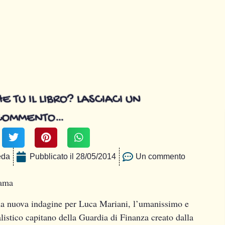
E TU IL LIBRO? LASCIACI UN
COMMENTO…
eda
Pubblicato il
28/05/2014
Un commento
ama
a nuova indagine per Luca Mariani, l’umanissimo e
alistico capitano della Guardia di Finanza creato dalla