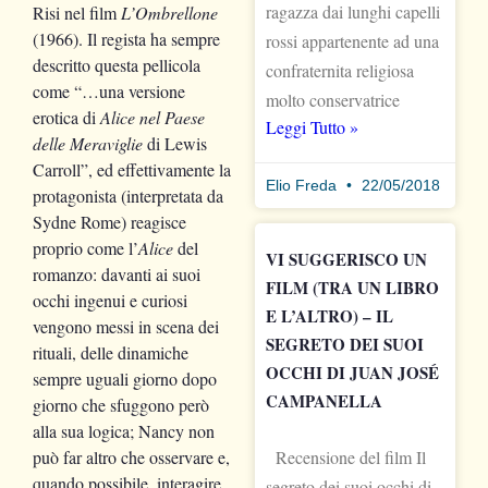
ragazza dai lunghi capelli
Risi nel film
L’Ombrellone
(1966). Il regista ha sempre
rossi appartenente ad una
descritto questa pellicola
confraternita religiosa
come “…una versione
molto conservatrice
erotica di
Alice nel Paese
Leggi Tutto »
delle Meraviglie
di Lewis
Carroll”, ed effettivamente la
Elio Freda
22/05/2018
protagonista (interpretata da
Sydne Rome) reagisce
proprio come l’
Alice
del
VI SUGGERISCO UN
romanzo: davanti ai suoi
FILM (TRA UN LIBRO
occhi ingenui e curiosi
E L’ALTRO) – IL
vengono messi in scena dei
SEGRETO DEI SUOI
rituali, delle dinamiche
OCCHI DI JUAN JOSÉ
sempre uguali giorno dopo
CAMPANELLA
giorno che sfuggono però
alla sua logica; Nancy non
Recensione del film Il
può far altro che osservare e,
quando possibile, interagire,
segreto dei suoi occhi di