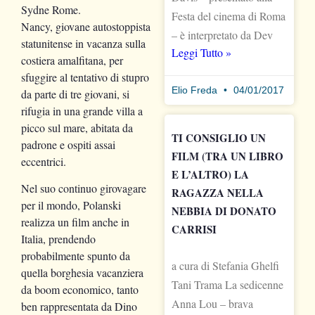
Sydne Rome.
Festa del cinema di Roma
Nancy, giovane autostoppista
– è interpretato da Dev
statunitense in vacanza sulla
Leggi Tutto »
costiera amalfitana, per
sfuggire al tentativo di stupro
Elio Freda
04/01/2017
da parte di tre giovani, si
rifugia in una grande villa a
picco sul mare, abitata da
TI CONSIGLIO UN
padrone e ospiti assai
FILM (TRA UN LIBRO
eccentrici.
E L’ALTRO) LA
Nel suo continuo girovagare
RAGAZZA NELLA
per il mondo, Polanski
NEBBIA DI DONATO
realizza un film anche in
CARRISI
Italia, prendendo
probabilmente spunto da
a cura di Stefania Ghelfi
quella borghesia vacanziera
Tani Trama La sedicenne
da boom economico, tanto
Anna Lou – brava
ben rappresentata da Dino