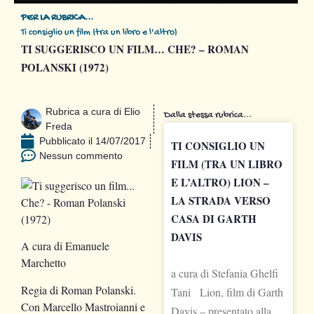
PER LA RUBRICA...
Ti consiglio un film (tra un libro e l'altro)
TI SUGGERISCO UN FILM… CHE? – ROMAN
POLANSKI (1972)
Rubrica a cura di
Elio
Dalla stessa rubrica...
Freda
Pubblicato il
14/07/2017
TI CONSIGLIO UN
Nessun commento
FILM (TRA UN LIBRO
E L’ALTRO) LION –
LA STRADA VERSO
CASA DI GARTH
DAVIS
A cura di Emanuele
Marchetto
a cura di Stefania Ghelfi
Regia di Roman Polanski.
Tani Lion, film di Garth
Con Marcello Mastroianni e
Davis – presentato alla