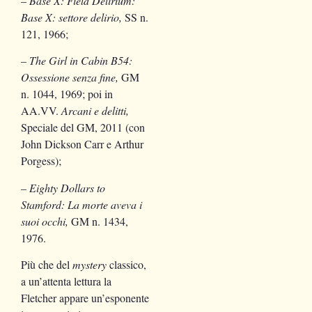
–
Base X: Field Delirium:
Base X: settore delirio,
SS n.
121, 1966;
–
The Girl in Cabin B54:
Ossessione senza fine,
GM
n. 1044, 1969; poi in
AA.VV.
Arcani e delitti,
Speciale del GM, 2011 (con
John Dickson Carr e Arthur
Porgess);
–
Eighty Dollars to
Stamford: La morte aveva i
suoi occhi,
GM n. 1434,
1976.
Più che del
mystery
classico,
a un’attenta lettura la
Fletcher appare un’esponente