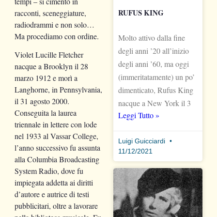
tempi – si cimentò in
RUFUS KING
racconti, sceneggiature,
radiodrammi e non solo…
Ma procediamo con ordine.
Molto attivo dalla fine
degli anni ’20 all’inizio
Violet Lucille Fletcher
degli anni ’60, ma oggi
nacque a Brooklyn il 28
(immeritatamente) un po’
marzo 1912 e morì a
Langhorne, in Pennsylvania,
dimenticato, Rufus King
il 31 agosto 2000.
nacque a New York il 3
Conseguita la laurea
Leggi Tutto »
triennale in lettere con lode
nel 1933 al Vassar College,
Luigi Guicciardi
l’anno successivo fu assunta
11/12/2021
alla Columbia Broadcasting
System Radio, dove fu
impiegata addetta ai diritti
d’autore e autrice di testi
pubblicitari, oltre a lavorare