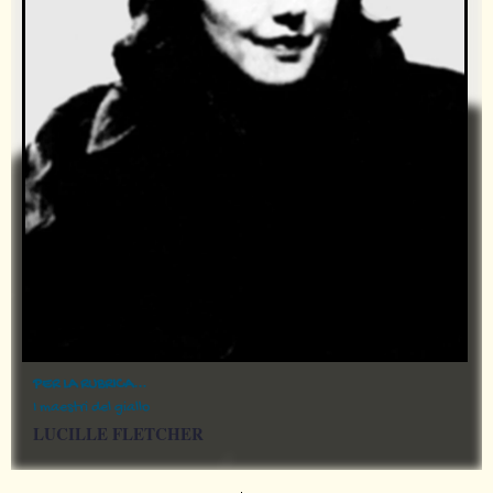
PER LA RUBRICA...
I maestri del giallo
LUCILLE FLETCHER