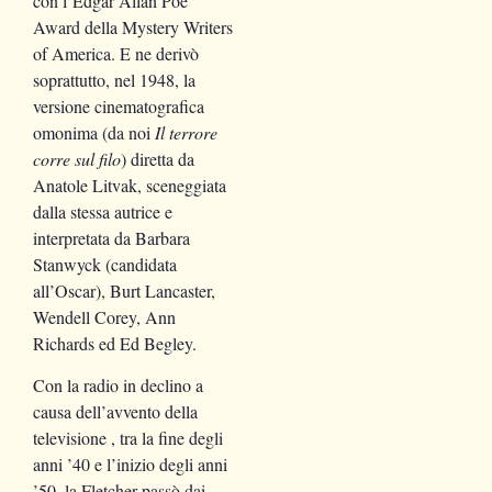
con l’Edgar Allan Poe
Award della Mystery Writers
of America. E ne derivò
soprattutto, nel 1948, la
versione cinematografica
omonima (da noi
Il terrore
corre sul filo
) diretta da
Anatole Litvak, sceneggiata
dalla stessa autrice e
interpretata da Barbara
Stanwyck (candidata
all’Oscar), Burt Lancaster,
Wendell Corey, Ann
Richards ed Ed Begley.
Con la radio in declino a
causa dell’avvento della
televisione , tra la fine degli
anni ’40 e l’inizio degli anni
’50, la Fletcher passò dai