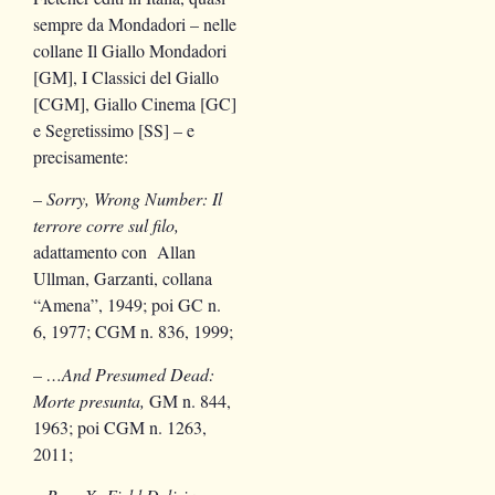
sempre da Mondadori – nelle
collane Il Giallo Mondadori
[GM], I Classici del Giallo
[CGM], Giallo Cinema [GC]
e Segretissimo [SS] – e
precisamente:
–
Sorry, Wrong Number: Il
terrore corre sul filo,
adattamento con Allan
Ullman, Garzanti, collana
“Amena”, 1949; poi GC n.
6, 1977; CGM n. 836, 1999;
–
…And
Presumed Dead:
Morte presunta,
GM n. 844,
1963; poi CGM n. 1263,
2011;