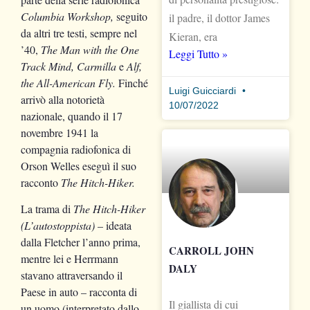
Columbia Workshop,
seguito
il padre, il dottor James
da altri tre testi, sempre nel
Kieran, era
’40,
The Man with the One
Leggi Tutto »
Track Mind, Carmilla
e
Alf,
the All-American Fly.
Finché
Luigi Guicciardi
arrivò alla notorietà
10/07/2022
nazionale, quando il 17
novembre 1941 la
compagnia radiofonica di
Orson Welles eseguì il suo
racconto
The Hitch-Hiker.
La trama di
The Hitch-Hiker
(L’autostoppista)
– ideata
dalla Fletcher l’anno prima,
CARROLL JOHN
mentre lei e Herrmann
DALY
stavano attraversando il
Paese in auto – racconta di
Il giallista di cui
un uomo (interpretato dallo