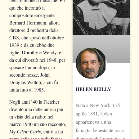
nella biblioteca musicale. Fu
qui che incontrò il
compositore emergente
Bernard Herrmann, allora
direttore d’orchestra della
CBS, che sposò nell’ottobre
1939 e da cui ebbe due
figlie, Dorothy e Wendy, e
da cui divorziò nel 1948, per
sposare l’anno dopo, in
seconde nozze, John
Douglas Wallop, a cui fu
HELEN REILLY
unita fino al 1985.
Negli anni ’40 la Fletcher
Nata a New York il 25
diventò una delle autrici più
aprile 1891, Helen
in vista della radio: nel
apparteneva a una
marzo 1940 un suo racconto,
famiglia benestante ricca
My Client Curly,
entrò a far
di personalità prestigiose:
parte della serie radiofonica