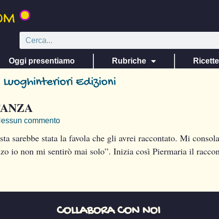
Oggi presentiamo
Rubriche
Ricett
 Luoghinteriori Edizioni
TANZA
essun commento
esta sarebbe stata la favola che gli avrei raccontato. Mi consol
o io non mi sentirò mai solo”. Inizia così Piermaria il raccont
COLLABORA CON NOI