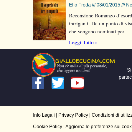
Elio Freda
08/01/2015
Ne
Recensione Romanzo d’esordio 
intriganti. Da un punto di vis
che vengono nominati per
Leggi Tutto »
Si
partec
Info Legali
|
Privacy Policy
|
Condizioni di utiliz
Cookie Policy
| Aggiorna le preferenze sui cook