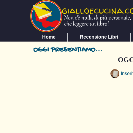
Home
Recensione Libri
OGGI PRESENTIAMO...
OGG
Inseri