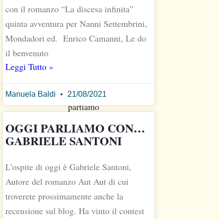
con il romanzo “La discesa infinita”
perché
quinta avventura per Nanni Settembrini,
leggi
Mondadori ed. Enrico Camanni, Le do
e
scrivi?
il benvenuto
Leggi Tutto »
Buongiorno,
Manuela Baldi
21/08/2021
partiamo
subito
OGGI PARLIAMO CON…
con
GABRIELE SANTONI
una
domanda
L’ospite di oggi è Gabriele Santoni,
difficile,
Autore del romanzo Aut Aut di cui
eh?
troverete prossimamente anche la
Sono
recensione sul blog. Ha vinto il contest
nata