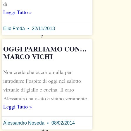
a
di
Praga
Leggi Tutto »
nel
1964
Elio Freda
22/11/2013
e
sono
OGGI PARLIAMO CON…
arrivata
MARCO VICHI
in
Italia
Non credo che occorra nulla per
a
introdurre l’ospite di oggi nel salotto
due
virtuale di giallo e cucina. Il caro
anni,
Alessandro ha osato e siamo veramente
quindi
si
Leggi Tutto »
può
dire
Alessandro Noseda
08/02/2014
che