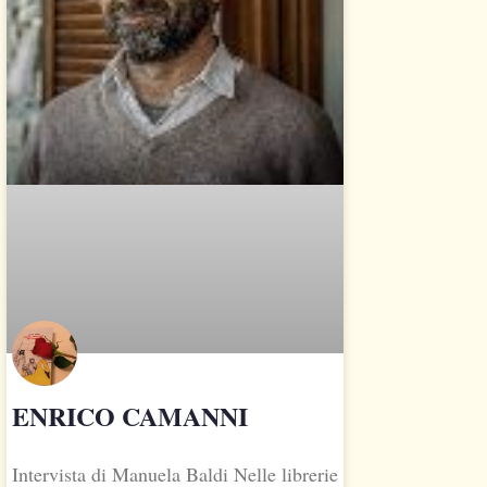
di
Alessandro
Noseda.
Buongiorno
e
grazie
per
l’accoglienza.
Ci
racconti
di
te?
ENRICO CAMANNI
Chi
sei
Intervista di Manuela Baldi Nelle librerie
e