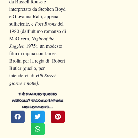
da Russell Rouse e
interpretato da Stephen Boyd
e Giovanna Ralli, appena
sufficiente, e
Fort Bronx
del
1980 (dall’ultimo romanzo di
McGivern,
Night of the
Juggler,
1975), un modesto
film di rapina con James
Brolin per la regia di Robert
Butler (quello, per
intenderci, di
Hill Street
giorno e notte).
TI È PIACIUTO QUESTO
ARTICOLO? FACCELO SAPERE
NEI COMMENTI….