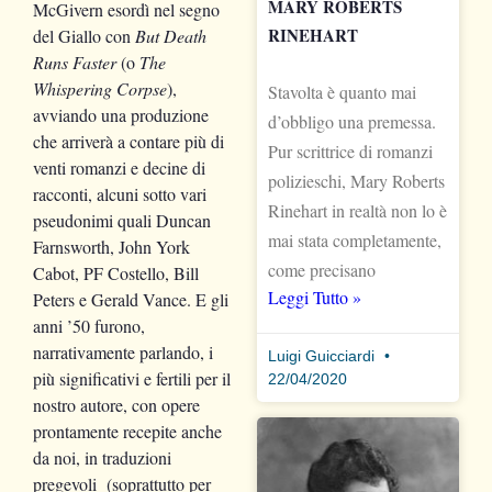
MARY ROBERTS
McGivern esordì nel segno
RINEHART
del Giallo con
But Death
Runs Faster
(o
The
Whispering Corpse
),
Stavolta è quanto mai
avviando una produzione
d’obbligo una premessa.
che arriverà a contare più di
Pur scrittrice di romanzi
venti romanzi e decine di
polizieschi, Mary Roberts
racconti, alcuni sotto vari
Rinehart in realtà non lo è
pseudonimi quali Duncan
mai stata completamente,
Farnsworth, John York
come precisano
Cabot, PF Costello, Bill
Leggi Tutto »
Peters e Gerald Vance. E gli
anni ’50 furono,
narrativamente parlando, i
Luigi Guicciardi
più significativi e fertili per il
22/04/2020
nostro autore, con opere
prontamente recepite anche
da noi, in traduzioni
pregevoli (soprattutto per