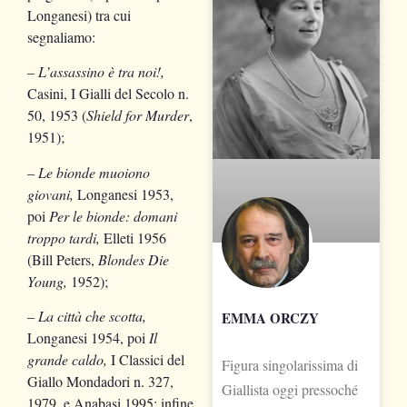
Longanesi) tra cui
segnaliamo:
–
L’assassino è tra noi!,
Casini, I Gialli del Secolo n.
50, 1953 (
Shield for Murder
,
1951);
–
Le bionde muoiono
giovani,
Longanesi 1953,
poi
Per le bionde: domani
troppo tardi,
Elleti 1956
(Bill Peters,
Blondes Die
Young,
1952);
–
La città che scotta,
EMMA ORCZY
Longanesi 1954, poi
Il
grande caldo,
I Classici del
Figura singolarissima di
Giallo Mondadori n. 327,
Giallista oggi pressoché
1979, e Anabasi 1995; infine