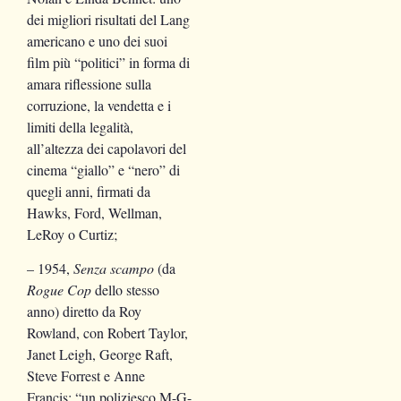
dei migliori risultati del Lang
americano e uno dei suoi
film più “politici” in forma di
amara riflessione sulla
corruzione, la vendetta e i
limiti della legalità,
all’altezza dei capolavori del
cinema “giallo” e “nero” di
quegli anni, firmati da
Hawks, Ford, Wellman,
LeRoy o Curtiz;
– 1954,
Senza scampo
(da
Rogue Cop
dello stesso
anno) diretto da Roy
Rowland, con Robert Taylor,
Janet Leigh, George Raft,
Steve Forrest e Anne
Francis: “un poliziesco M-G-