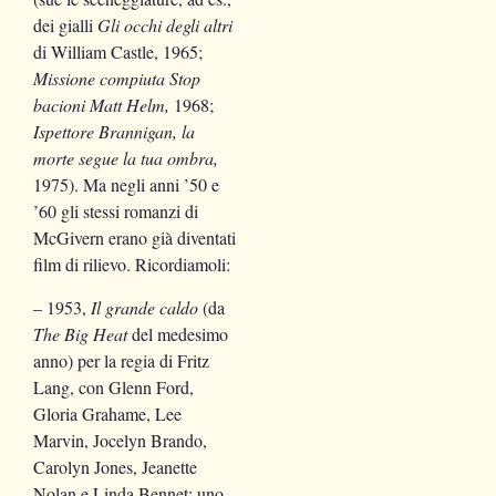
dei gialli
Gli occhi degli altri
di William Castle, 1965;
Missione compiuta Stop
bacioni Matt Helm,
1968;
Ispettore Brannigan, la
morte segue la tua ombra,
1975). Ma negli anni ’50 e
’60 gli stessi romanzi di
McGivern erano già diventati
film di rilievo. Ricordiamoli:
– 1953,
Il grande caldo
(da
The Big Heat
del medesimo
anno) per la regia di Fritz
Lang, con Glenn Ford,
Gloria Grahame, Lee
Marvin, Jocelyn Brando,
Carolyn Jones, Jeanette
Nolan e Linda Bennet: uno