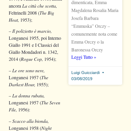
dimenticata, Emma
ancora
La città che scotta,
Magdalena Rosalia Maria
Feltrinelli 2008 (
The Big
Josefa Barbara
Heat,
1953);
“Emmuska” Orczy –
–
Il poliziotto è marcio,
comunemente nota come
Longanesi 1955, poi Interno
Emma Orczy o la
Giallo 1991 e I Classici del
Baronessa Orczy
Giallo Mondadori n. 1342,
Leggi Tutto »
2014 (
Rogue Cop,
1954);
–
Le ore sono nere,
Luigi Guicciardi
Longanesi 1957 (
The
03/08/2019
Darkest Hour,
1955);
–
La donna rubata,
Longanesi 1957 (
The Seven
File,
1956):
–
Scacco alla bionda,
Longanesi 1958 (
Night