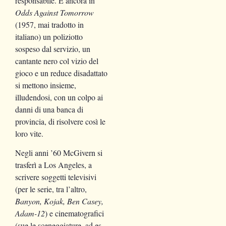
responsabile. E ancora in
Odds Against Tomorrow
(1957, mai tradotto in
italiano) un poliziotto
sospeso dal servizio, un
cantante nero col vizio del
gioco e un reduce disadattato
si mettono insieme,
illudendosi, con un colpo ai
danni di una banca di
provincia, di risolvere così le
loro vite.
Negli anni ’60 McGivern si
trasferì a Los Angeles, a
scrivere soggetti televisivi
(per le serie, tra l’altro,
Banyon, Kojak, Ben Casey,
Adam-12
) e cinematografici
(sue le sceneggiature, ad es.,