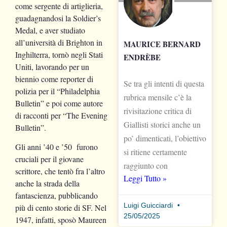
come sergente di artiglieria,
guadagnandosi la Soldier’s
Medal, e aver studiato
all’università di Brighton in
MAURICE BERNARD
Inghilterra, tornò negli Stati
ENDRÈBE
Uniti, lavorando per un
biennio come reporter di
Se tra gli intenti di questa
polizia per il “Philadelphia
rubrica mensile c’è la
Bulletin” e poi come autore
rivisitazione critica di
di racconti per “The Evening
Giallisti storici anche un
Bulletin”.
po’ dimenticati, l’obiettivo
Gli anni ’40 e ’50 furono
si ritiene certamente
cruciali per il giovane
raggiunto con
scrittore, che tentò fra l’altro
Leggi Tutto »
anche la strada della
fantascienza, pubblicando
Luigi Guicciardi
più di cento storie di SF. Nel
25/05/2025
1947, infatti, sposò Maureen