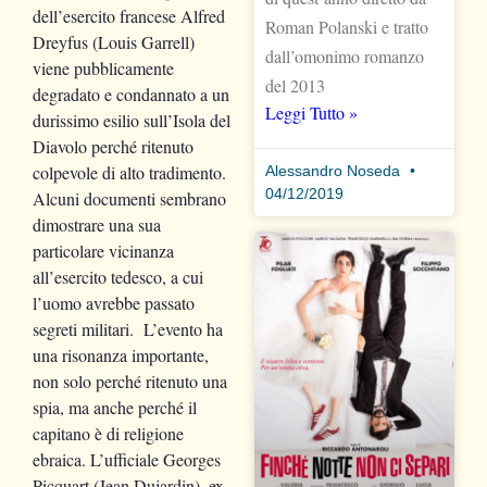
dell’esercito francese Alfred
Roman Polanski e tratto
Dreyfus (Louis Garrell)
dall’omonimo romanzo
viene pubblicamente
del 2013
degradato e condannato a un
Leggi Tutto »
durissimo esilio sull’Isola del
Diavolo perché ritenuto
colpevole di alto tradimento.
Alessandro Noseda
04/12/2019
Alcuni documenti sembrano
dimostrare una sua
particolare vicinanza
all’esercito tedesco, a cui
l’uomo avrebbe passato
segreti militari. L’evento ha
una risonanza importante,
non solo perché ritenuto una
spia, ma anche perché il
capitano è di religione
ebraica. L’ufficiale Georges
Picquart (Jean Dujardin), ex