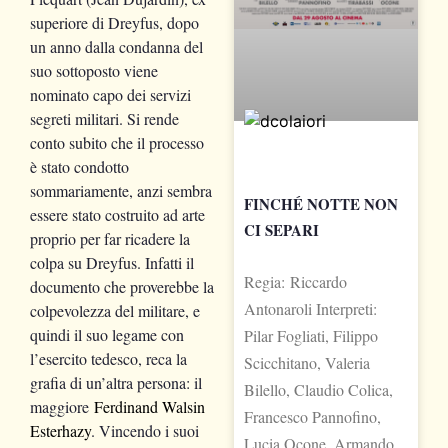
superiore di Dreyfus, dopo
un anno dalla condanna del
suo sottoposto viene
nominato capo dei servizi
segreti militari. Si rende
conto subito che il processo
è stato condotto
sommariamente, anzi sembra
FINCHÉ NOTTE NON
essere stato costruito ad arte
CI SEPARI
proprio per far ricadere la
colpa su Dreyfus. Infatti il
Regia: Riccardo
documento che proverebbe la
Antonaroli Interpreti:
colpevolezza del militare, e
quindi il suo legame con
Pilar Fogliati, Filippo
l’esercito tedesco, reca la
Scicchitano, Valeria
grafia di un’altra persona: il
Bilello, Claudio Colica,
maggiore
Ferdinand Walsin
Francesco Pannofino,
Esterhazy
. Vincendo i suoi
Lucia Ocone, Armando