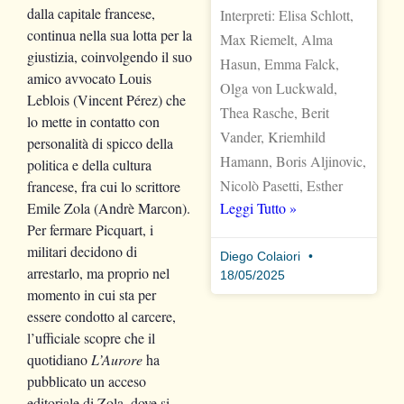
dalla capitale francese,
Interpreti: Elisa Schlott,
continua nella sua lotta per la
Max Riemelt, Alma
giustizia, coinvolgendo il suo
Hasun, Emma Falck,
amico avvocato Louis
Olga von Luckwald,
Leblois (Vincent Pérez) che
Thea Rasche, Berit
lo mette in contatto con
Vander, Kriemhild
personalità di spicco della
Hamann, Boris Aljinovic,
politica e della cultura
Nicolò Pasetti, Esther
francese, fra cui lo scrittore
Leggi Tutto »
Emile Zola (Andrè Marcon).
Per fermare Picquart, i
militari decidono di
Diego Colaiori
arrestarlo, ma proprio nel
18/05/2025
momento in cui sta per
essere condotto al carcere,
l’ufficiale scopre che il
quotidiano
L’Aurore
ha
pubblicato un acceso
editoriale di Zola, dove si