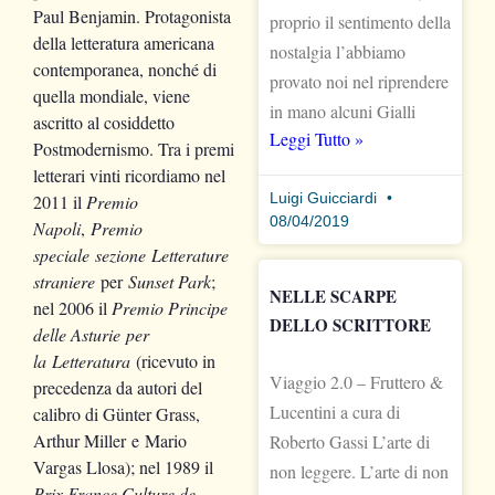
Paul Benjamin. Protagonista
proprio il sentimento della
della letteratura americana
nostalgia l’abbiamo
contemporanea, nonché di
provato noi nel riprendere
quella mondiale, viene
in mano alcuni Gialli
ascritto al cosiddetto
Leggi Tutto »
Postmodernismo. Tra i premi
letterari vinti ricordiamo nel
Luigi Guicciardi
2011 il
Premio
08/04/2019
Napoli
,
Premio
speciale sezione Letterature
straniere
per
Sunset Park
;
NELLE SCARPE
nel 2006 il
Premio Principe
DELLO SCRITTORE
delle Asturie per
la Letteratura
(ricevuto in
Viaggio 2.0 – Fruttero &
precedenza da autori del
Lucentini a cura di
calibro di Günter Grass,
Arthur Miller e Mario
Roberto Gassi L’arte di
Vargas Llosa); nel 1989 il
non leggere. L’arte di non
Prix France Culture de