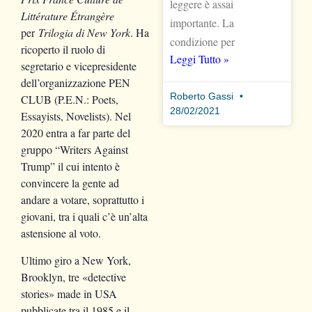
leggere è assai
Littérature Étrangère
importante. La
per
Trilogia di New York
. Ha
condizione per
ricoperto il ruolo di
Leggi Tutto »
segretario e vicepresidente
dell’organizzazione PEN
Roberto Gassi
CLUB (P.E.N.: Poets,
28/02/2021
Essayists, Novelists). Nel
2020 entra a far parte del
gruppo “Writers Against
Trump” il cui intento è
convincere la gente ad
andare a votare, soprattutto i
giovani, tra i quali c’è un’alta
astensione al voto.
Ultimo giro a New York,
Brooklyn, tre «detective
stories» made in USA
pubblicate tra il 1985 e il