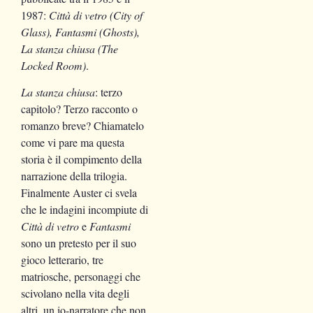
1987:
Città di vetro (City of
Glass), Fantasmi (Ghosts),
La stanza chiusa (The
Locked Room)
.
La stanza chiusa
: terzo
capitolo? Terzo racconto o
romanzo breve? Chiamatelo
come vi pare ma questa
storia è il compimento della
narrazione della trilogia.
Finalmente Auster ci svela
che le indagini incompiute di
Città di vetro
e
Fantasmi
sono un pretesto per il suo
gioco letterario, tre
matriosche, personaggi che
scivolano nella vita degli
altri, un io-narratore che non