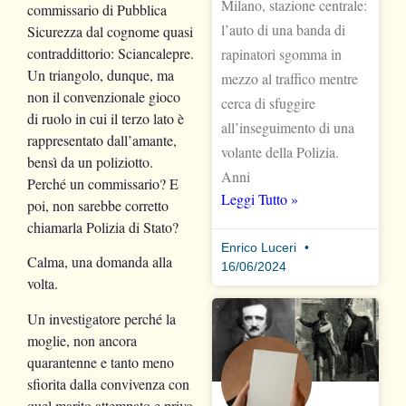
Milano, stazione centrale:
commissario di Pubblica
l’auto di una banda di
Sicurezza dal cognome quasi
contraddittorio: Sciancalepre.
rapinatori sgomma in
Un triangolo, dunque, ma
mezzo al traffico mentre
non il convenzionale gioco
cerca di sfuggire
di ruolo in cui il terzo lato è
all’inseguimento di una
rappresentato dall’amante,
volante della Polizia.
bensì da un poliziotto.
Anni
Perché un commissario? E
Leggi Tutto »
poi, non sarebbe corretto
chiamarla Polizia di Stato?
Enrico Luceri
Calma, una domanda alla
16/06/2024
volta.
Un investigatore perché la
moglie, non ancora
quarantenne e tanto meno
sfiorita dalla convivenza con
quel marito attempato e privo