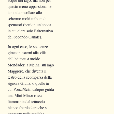
acque del lago, ma non per
questo meno appassionante,
tanto da incollare allo
schermo molti milioni di
spettatori (però in un’epoca
in cui c’era solo l’alternativa
del Secondo Canale).
In ogni caso, le sequenze
girate in esterni alla villa
dell’editore Arnoldo
Mondadori a Meina, sul lago
Maggiore, che diventa il
teatro della scomparsa della
signora Giulia, o quelle in
cui Ponzi/Sciancalepre guida
una Mini Minor rossa
fiammante dal tettuccio
bianco (particolare che si
apprezza nelle repliche,