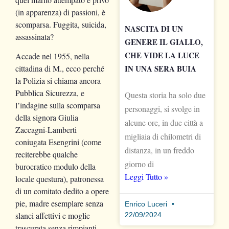
(in apparenza) di passioni, è
scomparsa. Fuggita, suicida,
NASCITA DI UN
assassinata?
GENERE IL GIALLO,
CHE VIDE LA LUCE
Accade nel 1955, nella
IN UNA SERA BUIA
cittadina di M., ecco perché
la Polizia si chiama ancora
Pubblica Sicurezza, e
Questa storia ha solo due
l’indagine sulla scomparsa
personaggi, si svolge in
della signora Giulia
alcune ore, in due città a
Zaccagni-Lamberti
migliaia di chilometri di
coniugata Esengrini (come
distanza, in un freddo
reciterebbe qualche
giorno di
burocratico modulo della
Leggi Tutto »
locale questura), patronessa
di un comitato dedito a opere
pie, madre esemplare senza
Enrico Luceri
slanci affettivi e moglie
22/09/2024
trascurata senza rimpianti,