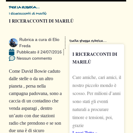
PER LA RUBRICA...
I Riceracconti di Marilù
I RICERACCONTI DI MARILÙ
Rubrica a cura di
Elio
Dalla stessa rubrica...
Freda
Pubblicato il
24/07/2016
I RICERACCONTI DI
Nessun commento
MARILÙ
Come David Bowie caduto
Care amiche, cari amici, il
dalle stelle o da un altro
nostro piccolo mondo è
pianeta , persa nella
scosso. Per milioni d’anni
campagna padovana, sono a
sono stati gli eventi
caccia di un contadino che
venda asparagi , dentro
naturali a procurare
un’auto con due stazioni
timore e tensioni, poi,
radio che prendono e se son
grazie
due una è di sicuro
Leggi Tutto »