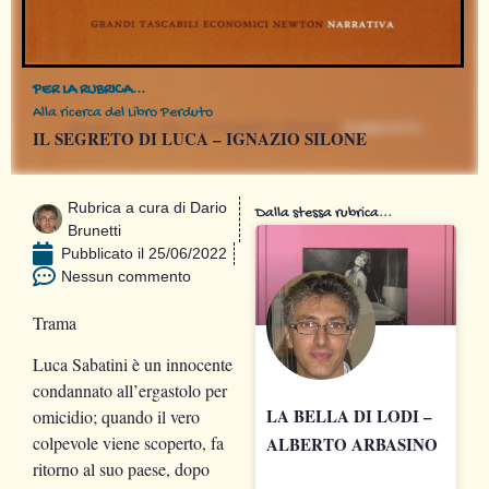
PER LA RUBRICA...
Alla ricerca del Libro Perduto
IL SEGRETO DI LUCA – IGNAZIO SILONE
Rubrica a cura di
Dario
Dalla stessa rubrica...
Brunetti
Pubblicato il
25/06/2022
Nessun commento
Trama
Luca Sabatini è un innocente
condannato all’ergastolo per
LA BELLA DI LODI –
omicidio; quando il vero
colpevole viene scoperto, fa
ALBERTO ARBASINO
ritorno al suo paese, dopo