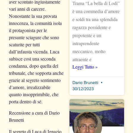
aver scontato ingiustamente
Trama “La bella di Lodi”
vari anni di carcere.
è una commedia d’amore
Nonostante la sua provata
e soldi tra una splendida
innocenza, la comunità isola
ragazza possidente e
il protagonista per le
prepotente e un
presunte sciagure che sono
intraprendente
scaturite per tutti
meccanico, molto
dall’infausta vicenda. Luca
subisce così una seconda
attraente e
condanna, dopo quella del
Leggi Tutto »
tribunale, che sopporta anche
grazie al segreto sentimento
Dario Brunetti
d’amore, irrealizzabile
30/12/2023
quanto insopprimibile, che
porta dentro di sé.
Recensione a cura di Dario
Brunetti
Il segreto di Luca
di Ignazio