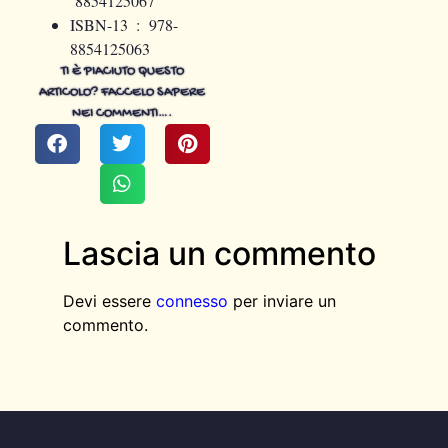
‎
8854125067
ISBN-13 ‏ : ‎
978-
8854125063
TI È PIACIUTO QUESTO
ARTICOLO? FACCELO SAPERE
NEI COMMENTI….
Lascia un commento
Devi essere
connesso
per inviare un
commento.
AGGIUNGI QUI IL TESTO DELL’INTESTAZIONE