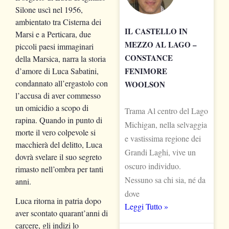
Silone uscì nel 1956,
ambientato tra Cisterna dei
IL CASTELLO IN
Marsi e a Perticara, due
MEZZO AL LAGO –
piccoli paesi immaginari
CONSTANCE
della Marsica, narra la storia
FENIMORE
d’amore di Luca Sabatini,
condannato all’ergastolo con
WOOLSON
l’accusa di aver commesso
un omicidio a scopo di
Trama Al centro del Lago
rapina. Quando in punto di
Michigan, nella selvaggia
morte il vero colpevole si
e vastissima regione dei
macchierà del delitto, Luca
Grandi Laghi, vive un
dovrà svelare il suo segreto
oscuro individuo.
rimasto nell’ombra per tanti
Nessuno sa chi sia, né da
anni.
dove
Luca ritorna in patria dopo
Leggi Tutto »
aver scontato quarant’anni di
carcere, gli indizi lo