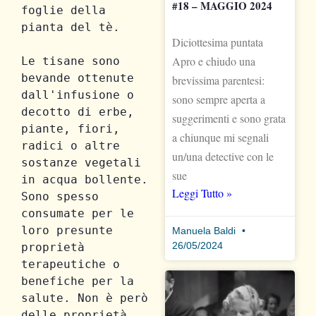
#18 – MAGGIO 2024
foglie della 
pianta del tè.
Diciottesima puntata
Apro e chiudo una
Le tisane sono 
bevande ottenute 
brevissima parentesi:
dall'infusione o 
sono sempre aperta a
decotto di erbe, 
suggerimenti e sono grata
piante, fiori, 
a chiunque mi segnali
radici o altre 
un/una detective con le
sostanze vegetali 
sue
in acqua bollente. 
Leggi Tutto »
Sono spesso 
consumate per le 
loro presunte 
Manuela Baldi
26/05/2024
proprietà 
terapeutiche o 
benefiche per la 
salute. Non è però 
delle proprietà 