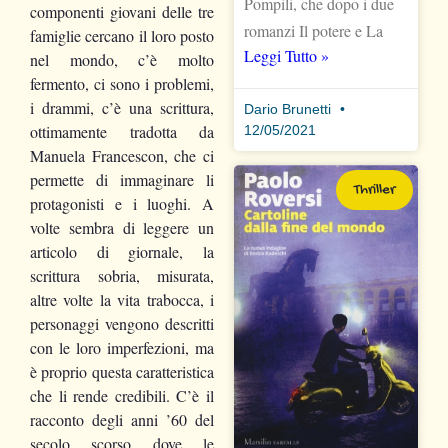
Pompili, che dopo i due
componenti giovani delle tre
romanzi Il potere e La
famiglie cercano il loro posto
Leggi Tutto »
nel mondo, c’è molto
fermento, ci sono i problemi,
i drammi, c’è una scrittura,
Dario Brunetti
ottimamente tradotta da
12/05/2021
Manuela Francescon, che ci
permette di immaginare li
Thriller
protagonisti e i luoghi. A
volte sembra di leggere un
articolo di giornale, la
scrittura sobria, misurata,
altre volte la vita trabocca, i
personaggi vengono descritti
con le loro imperfezioni, ma
è proprio questa caratteristica
che li rende credibili.
C’è il
racconto degli anni ’60 del
secolo scorso dove le