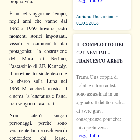
propria vita.
È un bel viaggio nel tempo,
Adriana Rezzonico
negli anni che vanno dal
01/03/2018
1960 al 1969, trovano posto
momenti storici importanti,
vissuti e commentati dai
IL COMPLOTTO DEI
protagonisti: la costruzione
CALAFATIMI –
del Muro di Berlino,
FRANCESCO ABETE
l’assassinio di J.F. Kennedy,
il movimento studentesco e
Trama Una coppia di
lo sbarco sulla Luna nel
nobili e il loro autista
1969. Ma anche la musica, il
sono assassinati in un
cinema, la letteratura e l’arte,
agguato. Il delitto rischia
non vengono trascurati.
di avere gravi
Non citerò singoli
conseguenze politiche:
personaggi, perché sono
tutto porta verso
veramente tanti e rischierei di
Leggi Tutto »
confondere chi legge.