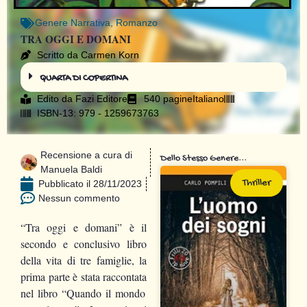
Genere
Narrativa
,
Romanzo
TRA OGGI E DOMANI
Scritto da Carmen Korn
QUARTA DI COPERTINA
Edito da
Fazi Editore
540 pagine
Italiano
ISBN-13: 979 - 1259673763
Recensione a cura di
Dello Stesso Genere...
Manuela Baldi
Thriller
Pubblicato il
28/11/2023
Nessun commento
“Tra oggi e domani” è il
secondo
e conclusivo libro
della
vita di tre famiglie, la
prima parte
è stat
a
raccontat
a
nel libro “Quando il mondo