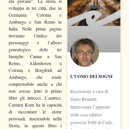
era giovane”
. La
storia si
sviluppa in tre città, due in
Germania: Colonia e
Amburgo e San Remo in
Italia.
Nelle prime pagine
troviamo l’indice dei
personaggi e l’albero
genealogico delle tre
famiglie: Canna a San
Remo, Aldenhoven a
Colonia e Borgfeldt ad
L’UOMO DEI SOGNI
Amburgo, che rende
comprensibile anche a chi
non avesse letto il primo
Recensione a cura di
libro gli intrecci. L’autrice,
Dario Brunetti
Carmen Korn ha la capacità
Interessante l’approdo
di raccontare le storie
nella casa editrice
personali, inserendole nella
genovese Frilli di Carlo
Storia, in questo libro i