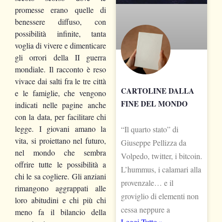
promesse erano quelle di
benessere diffuso, con
possibilità infinite
,
tanta
voglia di vivere e dimenticare
gli orrori della II guerra
mondiale. Il racconto è reso
vivace dai salti fra le tre città
CARTOLINE DALLA
e le
famigl
ie, che vengono
FINE DEL MONDO
indicati nelle pagine anche
con la data, per facilitare chi
legge. I giovani amano la
“Il quarto stato” di
vita, si proiettano nel futuro,
Giuseppe Pellizza da
nel mondo che sembra
Volpedo, twitter, i bitcoin.
offrire tutte le possibilità a
L’hummus, i calamari alla
chi le sa cogliere. Gli anziani
provenzale… e il
rimangono aggrappati alle
groviglio di elementi non
loro abitudini e chi più chi
cessa neppure a
meno fa il bilancio della
Leggi Tutto »