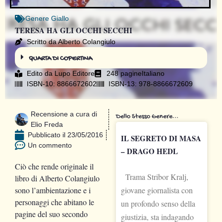
Genere
Giallo
TERESA HA GLI OCCHI SECCHI
Scritto da Alberto Colangiulo
QUARTA DI COPERTINA
Edito da
Lupo Editore
248 pagine
Italiano
ISBN-10: 8866672602
ISBN-13: 978-8866672609
Recensione a cura di
Dello Stesso Genere...
Elio Freda
Pubblicato il
23/05/2016
IL SEGRETO DI MASA
Un commento
– DRAGO HEDL
Ciò che rende originale il
Trama Stribor Kralj,
libro di Alberto Colangiulo
sono l’ambientazione e i
giovane giornalista con
personaggi che abitano le
un profondo senso della
pagine del suo secondo
giustizia, sta indagando