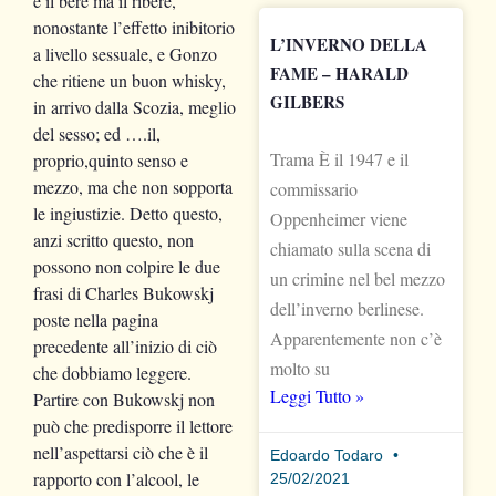
è il bere ma il ribere,
nonostante l’effetto inibitorio
L’INVERNO DELLA
a livello sessuale, e Gonzo
FAME – HARALD
che ritiene un buon whisky,
GILBERS
in arrivo dalla Scozia, meglio
del sesso; ed ….il,
Trama È il 1947 e il
proprio,quinto senso e
mezzo, ma che non sopporta
commissario
le ingiustizie. Detto questo,
Oppenheimer viene
anzi scritto questo, non
chiamato sulla scena di
possono non colpire le due
un crimine nel bel mezzo
frasi di Charles Bukowskj
dell’inverno berlinese.
poste nella pagina
Apparentemente non c’è
precedente all’inizio di ciò
molto su
che dobbiamo leggere.
Leggi Tutto »
Partire con Bukowskj non
può che predisporre il lettore
nell’aspettarsi ciò che è il
Edoardo Todaro
rapporto con l’alcool, le
25/02/2021