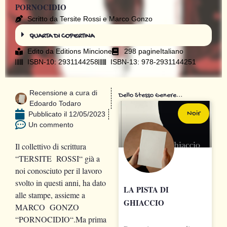
PORNOCIDIO
Scritto da Tersite Rossi e Marco Gonzo
QUARTA DI COPERTINA
Edito da
Editions Mincione
298 pagine
Italiano
ISBN-10: 2931144258
ISBN-13: 978-2931144251
Recensione a cura di
Dello Stesso Genere...
Edoardo Todaro
Noir
Pubblicato il
12/05/2023
Un commento
Il collettivo di scrittura
“TERSITE ROSSI“ già a
noi conosciuto per il lavoro
svolto in questi anni, ha dato
LA PISTA DI
alle stampe, assieme a
GHIACCIO
MARCO GONZO
“PORNOCIDIO“.Ma prima