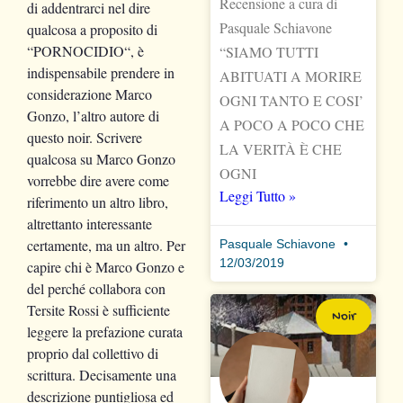
Recensione a cura di
di addentrarci nel dire
Pasquale Schiavone
qualcosa a proposito di
“PORNOCIDIO“, è
“SIAMO TUTTI
indispensabile prendere in
ABITUATI A MORIRE
considerazione Marco
OGNI TANTO E COSI’
Gonzo, l’altro autore di
A POCO A POCO CHE
questo noir. Scrivere
LA VERITÀ È CHE
qualcosa su Marco Gonzo
OGNI
vorrebbe dire avere come
Leggi Tutto »
riferimento un altro libro,
altrettanto interessante
certamente, ma un altro. Per
Pasquale Schiavone
12/03/2019
capire chi è Marco Gonzo e
del perché collabora con
Tersite Rossi è sufficiente
Noir
leggere la prefazione curata
proprio dal collettivo di
scrittura. Decisamente una
descrizione puntigliosa ed