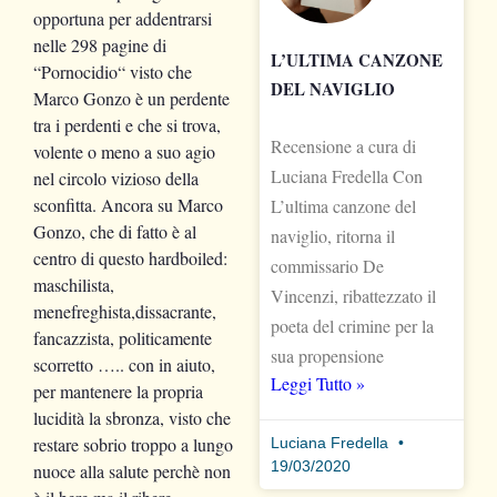
opportuna per addentrarsi
nelle 298 pagine di
L’ULTIMA CANZONE
“Pornocidio“ visto che
DEL NAVIGLIO
Marco Gonzo è un perdente
tra i perdenti e che si trova,
Recensione a cura di
volente o meno a suo agio
Luciana Fredella Con
nel circolo vizioso della
sconfitta. Ancora su Marco
L’ultima canzone del
Gonzo, che di fatto è al
naviglio, ritorna il
centro di questo hardboiled:
commissario De
maschilista,
Vincenzi, ribattezzato il
menefreghista,dissacrante,
poeta del crimine per la
fancazzista, politicamente
sua propensione
scorretto ….. con in aiuto,
Leggi Tutto »
per mantenere la propria
lucidità la sbronza, visto che
restare sobrio troppo a lungo
Luciana Fredella
19/03/2020
nuoce alla salute perchè non