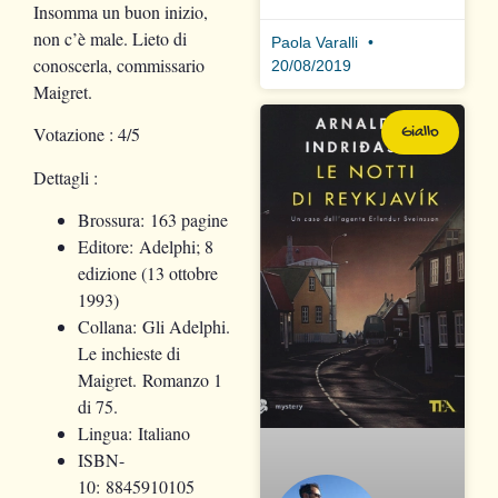
Insomma un buon inizio,
non c’è male. Lieto di
Paola Varalli
conoscerla, commissario
20/08/2019
Maigret.
Giallo
Votazione
: 4/5
Dettagli
:
Brossura:
163 pagine
Editore:
Adelphi; 8
edizione (13 ottobre
1993)
Collana:
Gli Adelphi.
Le inchieste di
Maigret.
Romanzo 1
di 75.
Lingua:
Italiano
ISBN-
10:
8845910105