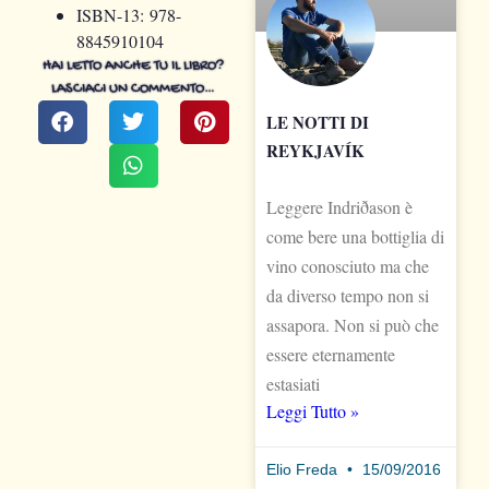
ISBN-13:
978-
8845910104
HAI LETTO ANCHE TU IL LIBRO?
LASCIACI UN COMMENTO…
LE NOTTI DI
REYKJAVÍK
Leggere Indriðason è
come bere una bottiglia di
vino conosciuto ma che
da diverso tempo non si
assapora. Non si può che
essere eternamente
estasiati
Leggi Tutto »
Elio Freda
15/09/2016