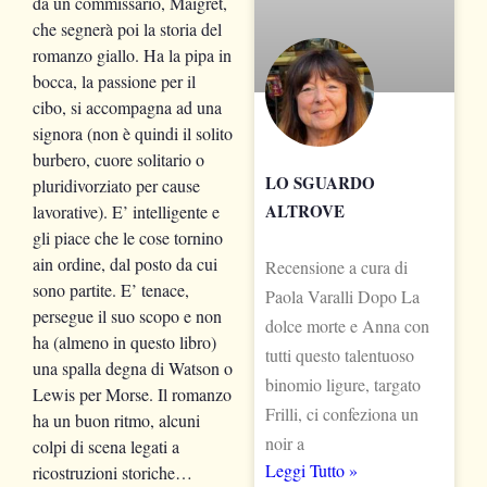
da un commissario, Maigret,
che segnerà poi la storia del
romanzo giallo. Ha la pipa in
bocca, la passione per il
cibo, si accompagna ad una
signora (non è quindi il solito
burbero, cuore solitario o
LO SGUARDO
pluridivorziato per cause
ALTROVE
lavorative). E’ intelligente e
gli piace che le cose tornino
ain ordine, dal posto da cui
Recensione a cura di
sono partite. E’ tenace,
Paola Varalli Dopo La
persegue il suo scopo e non
dolce morte e Anna con
ha (almeno in questo libro)
tutti questo talentuoso
una spalla degna di Watson o
binomio ligure, targato
Lewis per Morse. Il romanzo
Frilli, ci confeziona un
ha un buon ritmo, alcuni
noir a
colpi di scena legati a
Leggi Tutto »
ricostruzioni storiche…