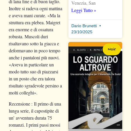
di lana fine e di buon taglio.
Venezia, San
Inoltre si radeva ogni mattina
Leggi Tutto »
e aveva mani curate. «Ma la
struttura era plebea. Maigret
Dario Brunetti
era enorme e di ossatura
23/10/2025
robusta. Muscoli duri
risaltavano sotto la giacca e
Noir
deformavano in poco tempo
anche i pantaloni più nuovi.
«Aveva in particolare un
modo tutto suo di piazzarsi
in un posto che era talora
risultato sgradevole persino a
molti colleghi».
Recensione
: Il primo di una
lunga serie, il capostipite di
un’ avventura durata 75
romanzi. I primi passi mossi