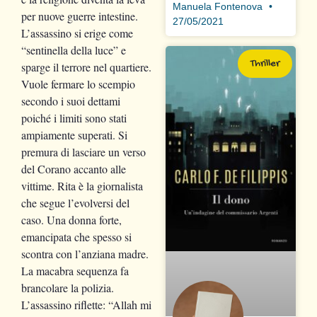
Manuela Fontenova
per nuove guerre intestine.
27/05/2021
L’assassino si erige come
“sentinella della luce” e
Thriller
sparge il terrore nel quartiere.
Vuole fermare lo scempio
secondo i suoi dettami
poiché i limiti sono stati
ampiamente superati. Si
premura di lasciare un verso
del Corano accanto alle
vittime. Rita è la giornalista
che segue l’evolversi del
caso. Una donna forte,
emancipata che spesso si
scontra con l’anziana madre.
La macabra sequenza fa
brancolare la polizia.
L’assassino riflette: “Allah mi