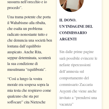
sussurra nell’orecchio e io
procedo”.
Una trama potente che porta
IL DONO.
il Wahabismo alla ribalta,
UN’INDAGINE DEL
che esalta un problema
COMMISSARIO
radicato nonostante tutto e
ARGENTI
che denuncia una società ben
lontana dall’equilibrio
Sin dalle prime pagine
auspicato. Anche Rita,
seppur determinata, sconterà
sarà possibile evincere le
la sua condizione di
nefaste ripercussioni
musulmana “equilibrata”.
dell’amnesia sul
comportamento del
“Così a lungo la vostra
morale era sospesa sopra la
commissario Zaccaria
mia testa che respiravo come
Argenti che viene anche
qualcuno che sta per
invitato a “prendersi una
soffocare” cita Nietzsche
vacanza”