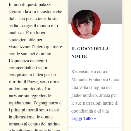
In uno di questi palazzi
signorili lavora il custode che
dalla sua postazione, la sua
sedia, scorge il mondo e lo
analizza. È un luogo
strategico utile per
visualizzare l’intero quartiere
IL GIOCO DELLA
con le sue luci e ombre.
NOTTE
L’opulenza dei centri
commerciali e i valori
Recensione a cura di
conquistati a fatica per far
Manuela Fontenova C’era
rifiorire il Paese, sono ormai
una volta la regina del
un lontano ricordo. La
giallo nordico, amata per
nazione sta regredendo
rapidamente, l’eguaglianza e
le sue narrazioni intrise di
i principi morali sono messi
quotidianità e di vita
in discussione, le donne
Leggi Tutto »
tornano al centro del mirino
e la religione diventa la leva