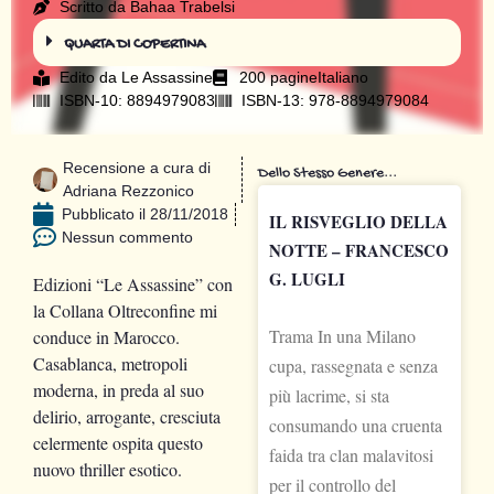
Scritto da Bahaa Trabelsi
QUARTA DI COPERTINA
Edito da
Le Assassine
200 pagine
Italiano
ISBN-10: 8894979083
ISBN-13: 978-8894979084
Recensione a cura di
Dello Stesso Genere...
Adriana Rezzonico
Pubblicato il
28/11/2018
IL RISVEGLIO DELLA
Nessun commento
NOTTE – FRANCESCO
G. LUGLI
Edizioni “Le Assassine” con
la Collana Oltreconfine mi
Trama In una Milano
conduce in Marocco.
Casablanca, metropoli
cupa, rassegnata e senza
moderna, in preda al suo
più lacrime, si sta
delirio, arrogante, cresciuta
consumando una cruenta
celermente ospita questo
faida tra clan malavitosi
nuovo thriller esotico.
per il controllo del