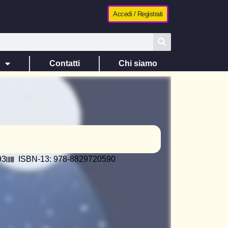
Accedi / Registrati
e
Contatti
Chi siamo
93
ISBN-13: 978-8829720590