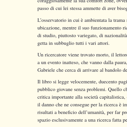
coraggiosamente la sua comfort zone, ovvero
passo di cui lei stessa ammette di aver bis
L’osservatorio in cui è ambientata la trama 
ubicazione, mentre il suo funzionamento ric
di studio, piuttosto variegato, di nazionalit
getta in subbuglio tutti i vari attori.
Un ricercatore viene trovato morto, il letto
a un evento inatteso, che vanno dalla paura, 
Gabriele che cerca di arrivare al bandolo de
Il libro si legge velocemente, duecento pag
pubblico giovane senza problemi. Quello ch
critica importante alla società capitalistic
il danno che ne consegue per la ricerca è i
risultati a beneficio dell’umanità, per far p
spazio esclusivamente a una ricerca fatta per