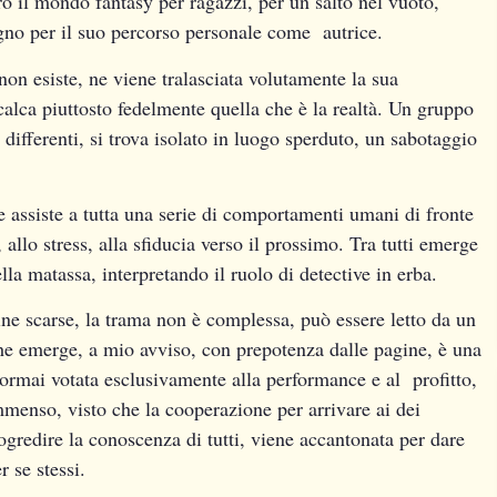
 il mondo fantasy per ragazzi, per un salto nel vuoto,
ogno per il suo percorso personale come autrice.
non esiste, ne viene tralasciata volutamente la sua
alca piuttosto fedelmente quella che è la realtà. Un gruppo
à differenti, si trova isolato in luogo sperduto, un sabotaggio
re assiste a tutta una serie di comportamenti umani di fronte
allo stress, alla sfiducia verso il prossimo. Tra tutti emerge
lla matassa, interpretando il ruolo di detective in erba.
ine scarse, la trama non è complessa, può essere letto da un
e emerge, a mio avviso, con prepotenza dalle pagine, è una
a, ormai votata esclusivamente alla performance e al profitto,
mmenso, visto che la cooperazione per arrivare ai dei
rogredire la conoscenza di tutti, viene accantonata per dare
 se stessi.