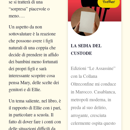
se si tratterà di una
Thriller
“sorpresa” piacevole o
meno….
Un aspetto da non
sottovalutare è la reazione
che possono avere i figli
LA SEDIA DEL
naturali di una coppia che
CUSTODE
decide di prendere in affido
dei bambini meno fortunati
Edizioni “Le Assassine”
dei propri figli e sarà
interessante scoprire cosa
con la Collana
pensa Mary, delle scelte dei
Oltreconfine mi conduce
genitori e di Ellie.
in Marocco. Casablanca,
metropoli moderna, in
Un tema saliente, nel libro, è
preda al suo delirio,
il rapporto di Ellie con i pari,
in particolare a scuola. Il
arrogante, cresciuta
fatto di dover fare i conti con
celermente ospita questo
delle situazioni difficili da