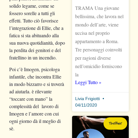
solido legame, come se
TRAMA Una giovane
fossero sorelle a tutti gli
bellissima, che lavora nel
effetti. Tutto ciò favorisce
mondo dell’arte, viene
l’integrazione di Ellie, che a
uccisa nel proprio
fatica si sta abituando alla
appartamento a Roma.
sua nuova quotidianità, dopo
Tre personaggi coinvolti
la perdita dei genitori e del
fratellino in un incendio.
per ragioni diverse
nell’omicidio forniscono
Poi c’è Imogen, psicologa
la
infantile, che incontra Ellie
Leggi Tutto »
in modo bizzarro e si troverà
ad aiutarla. è rilevante
“toccare con mano” la
Livia Frigiotti
04/11/2020
complessità del lavoro di
Imogen e l’amore con cui
ogni giorno dà il meglio di
Thriller
sè.