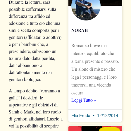
Durante la lettura, sarà
possibile soffermarsi sulla
differenza tra affido ed
adozione e tutto ciò che una
NORAH
simile scelta comporta per i
genitori (affidatari o adottivi)
e per i bambini che, a
Romanzo breve ma
prescindere, subiscono un
intenso, equilibrato che
trauma dato dalla perdita,
alterna presente e passato.
dall’ abbandono o
Un alone di mistero che
dall’allontanamento dai
lega i personaggi e i loro
genitori biologici.
trascorsi, una vicenda
A tempo debito “verranno a
oscura
galla” i desideri, le
Leggi Tutto »
aspettative e gli obiettivi di
Sarah e Mark, nel loro ruolo
Elio Freda
12/12/2014
di genitori affidatari. Lascio a
voi la possibilità di scoprire