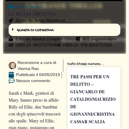
Genere
Thriller
LA FIGLIA ADOTTIVA
Scritto da Jenny Blackhurst
QUARTA DI COPERTINA
Edito da
Newton Compton Editori
432 pagine
Italiano
ISBN-10: 8822727509
ISBN-13: 978-8822727503
Recensione a cura di
Dello Stesso Genere...
Vienna Rao
Pubblicato il
04/05/2019
TRE PASSI PER UN
Nessun commento
DELITTO –
GIANCARLO DE
Sarah e Mark, genitori di
CATALDO/MAURIZIO
Mary, hanno preso in affido
DE
Billy ed Ellie, due bambini
con degli spiacevoli trascorsi
GIOVANNI/CRISTINA
alle spalle. Mary ed Ellie,
CASSAR SCALIA
pian piano, instaurano un