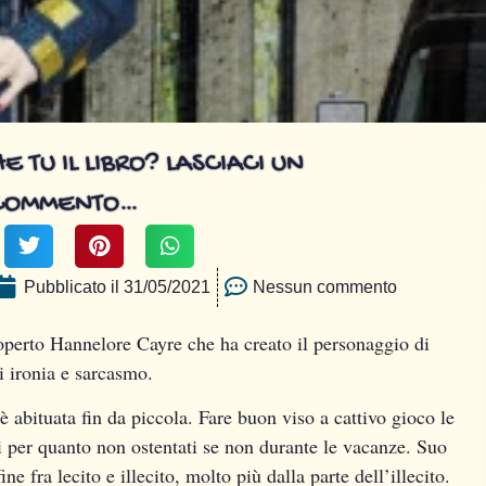
E TU IL LIBRO? LASCIACI UN
COMMENTO…
Pubblicato il
31/05/2021
Nessun commento
coperto Hannelore Cayre che ha creato il personaggio di
i ironia e sarcasmo.
è abituata fin da piccola. Fare buon viso a cattivo gioco le
si per quanto non ostentati se non durante le vacanze. Suo
ne fra lecito e illecito, molto più dalla parte dell’illecito.