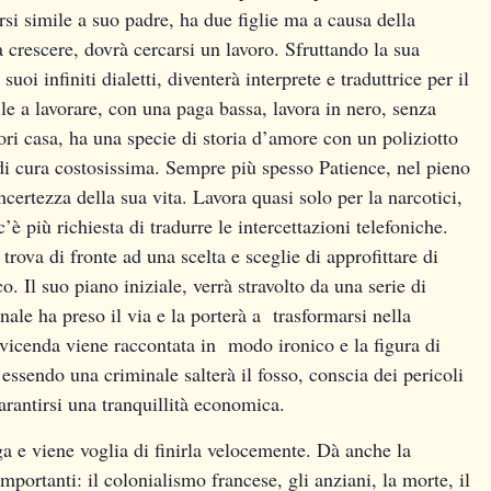
si simile a suo padre, ha due figlie ma a causa della
 crescere, dovrà cercarsi un lavoro. Sfruttando la sua
uoi infiniti dialetti, diventerà interprete e traduttrice per il
le a lavorare, con una paga bassa, lavora in nero, senza
ori casa, ha una specie di storia d’amore con un poliziotto
di cura costosissima. Sempre più spesso Patience, nel pieno
’incertezza della sua vita. Lavora quasi solo per la narcotici,
’è più richiesta di tradurre le intercettazioni telefoniche.
trova di fronte ad una scelta e sceglie di approfittare di
 Il suo piano iniziale, verrà stravolto da una serie di
ale ha preso il via e la porterà a trasformarsi nella
 vicenda viene raccontata in modo ironico e la figura di
ssendo una criminale salterà il fosso, conscia dei pericoli
rantirsi una tranquillità economica.
ga e viene voglia di finirla velocemente. Dà anche la
 importanti: il colonialismo francese, gli anziani, la morte, il