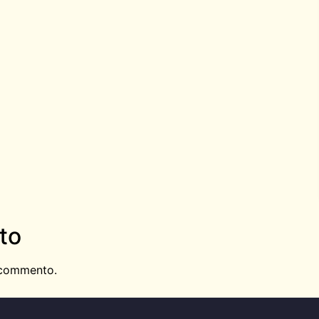
to
 commento.