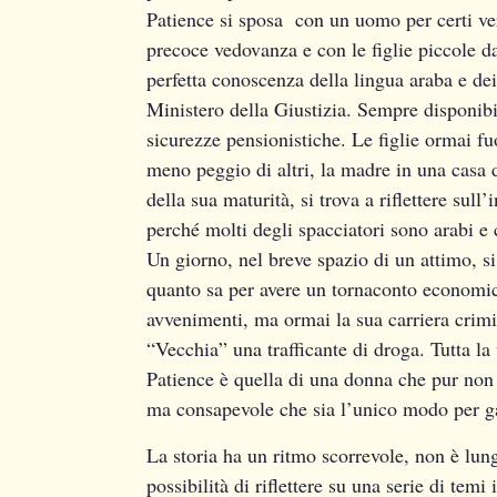
Patience si sposa con un uomo per certi ver
precoce vedovanza e con le figlie piccole da
perfetta conoscenza della lingua araba e dei s
Ministero della Giustizia. Sempre disponibi
sicurezze pensionistiche. Le figlie ormai fu
meno peggio di altri, la madre in una casa 
della sua maturità, si trova a riflettere sull
perché molti degli spacciatori sono arabi e c
Un giorno, nel breve spazio di un attimo, si 
quanto sa per avere un tornaconto economico.
avvenimenti, ma ormai la sua carriera crimin
“Vecchia” una trafficante di droga. Tutta la
Patience è quella di una donna che pur non e
ma consapevole che sia l’unico modo per ga
La storia ha un ritmo scorrevole, non è lun
possibilità di riflettere su una serie di temi