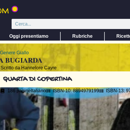
Oggi presentiamo
Rubriche
Ricett
Genere
Giallo
A BUGIARDA
Scritto da Hannelore Cayre
QUARTA DI COPERTINA
186 pagine
Italiano
ISBN-10: 8894979199
ISBN-13: 9