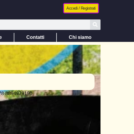
Accedi / Registrati
e
Contatti
Chi siamo
78-8894979190