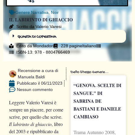
Genere
Narrativa
,
Noir
IL LABIRINTO DI GHIACCIO
Scritto da Valerio Varesi
QUARTA DI COPERTINA
Edito da
Mondadori
228 pagine
Italiano
ISBN-13: 978 - 8804766469
Recensione a cura di
Dello Stesso Genere...
Manuela Baldi
Pubblicato il
06/11/2023
“GENOVA. SCELTE DI
Nessun commento
SANGUE.” DI
SABRINA DE
Leggere Valerio Varesi è
BASTIANI E DANIELE
sempre un piacere, per come
CAMBIASO
scrive, per quello che scrive.
Il labirinto di ghiaccio
, libro
del 2003 e ripubblicato da
Trama Autunno 2008,