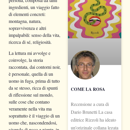
persona, composta da tanti
ingredienti, un viaggio fatto
di elementi concreti:
montagna, natura,
sopravvivenza e altri
impalpabili: senso della vita,
ricerca di sé, religiosità.
La lettura mi avvolge e
coinvolge, la storia
raccontata, dai contorni noir,
è personale, quella di un
uomo in fuga, prima di tutto
da se stesso, ricca di spunti
COME LA ROSA
di riflessione sul mondo,
sulle cose che contano
Recensione a cura di
veramente nella vita ma
Dario Brunetti La casa
soprattutto è il viaggio di un
editrice Rizzoli ha ideato
uomo che, nascondendosi,
un’originale collana legata
vivendo di poco e niente, in