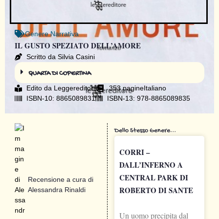
Genere
Narrativa
IL GUSTO SPEZIATO DELL’AMORE
Scritto da Silvia Casini
QUARTA DI COPERTINA
Edito da
Leggereditore
353 pagine
Italiano
ISBN-10: 8865089831
ISBN-13: 978-8865089835
Dello Stesso Genere...
CORRI –
DALL’INFERNO A
CENTRAL PARK DI
Recensione a cura di
ROBERTO DI SANTE
Alessandra Rinaldi
Un uomo precipita dal