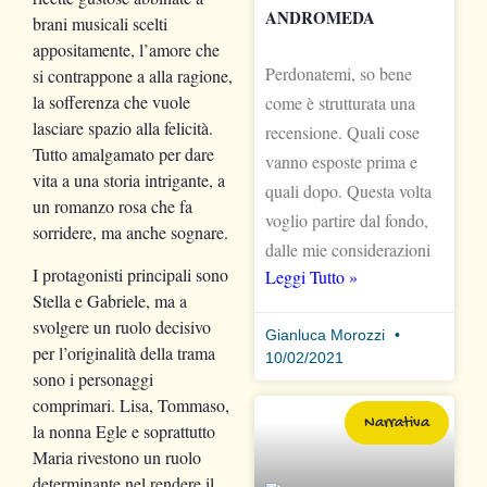
ANDROMEDA
brani musicali scelti
appositamente, l’amore che
Perdonatemi, so bene
si contrappone a alla ragione,
la sofferenza che vuole
come è strutturata una
lasciare spazio alla felicità.
recensione. Quali cose
Tutto amalgamato per dare
vanno esposte prima e
vita a una storia intrigante, a
quali dopo. Questa volta
un romanzo rosa che fa
voglio partire dal fondo,
sorridere, ma anche sognare.
dalle mie considerazioni
I protagonisti principali sono
Leggi Tutto »
Stella e Gabriele, ma a
svolgere un ruolo decisivo
Gianluca Morozzi
per l’originalità della trama
10/02/2021
sono i personaggi
comprimari. Lisa, Tommaso,
Narrativa
la nonna Egle e soprattutto
Maria rivestono un ruolo
determinante nel rendere il