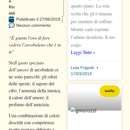
quarto piano. La sola
scelta che gli è rimasta
Pubblicato il
27/06/2019
per smettere di soffrire.
Nessun commento
Mentre cade esprime
l’ultimo desiderio. Il suo
“É giunta l’ora di fare
vedere l’arcobaleno che è in
corpo
te
”
Leggi Tutto »
Ne
Il gusto speziato
Livia Frigiotti
dell’amore
di arcobaleni ce
17/03/2019
ne sono parecchi: gli odori
delle spezie, il sapore del
cibo, l’armonia della musica,
Giallo
il calore dell’amore, il
profumo dell’amicizia.
Una combinazione di colori
descritti con competenza:
ricette gustose abbinate a