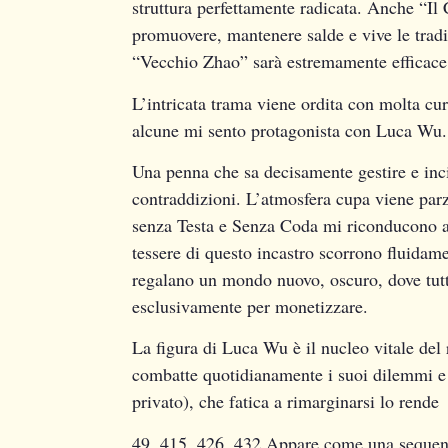
struttura perfettamente radicata. Anche “Il 
promuovere, mantenere salde e vive le tradi
“Vecchio Zhao” sarà estremamente efficace p
L’intricata trama viene ordita con molta cu
alcune mi sento protagonista con Luca Wu.
Una penna che sa decisamente gestire e inci
contraddizioni. L’atmosfera cupa viene parz
senza Testa e Senza Coda mi riconducono a 
tessere di questo incastro scorrono fluidam
regalano un mondo nuovo, oscuro, dove tutt
esclusivamente per monetizzare.
La figura di Luca Wu è il nucleo vitale del
combatte quotidianamente i suoi dilemmi e c
privato), che fatica a rimarginarsi lo rende
49, 415, 426, 432 Appare come una sequenza 