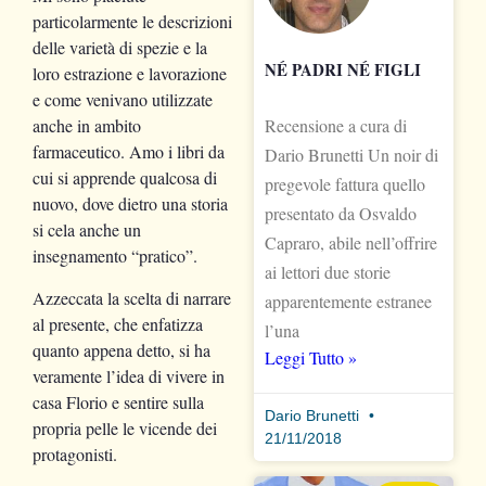
particolarmente le descrizioni
delle varietà di spezie e la
NÉ PADRI NÉ FIGLI
loro estrazione e lavorazione
e come venivano utilizzate
Recensione a cura di
anche in ambito
farmaceutico. Amo i libri da
Dario Brunetti Un noir di
cui si apprende qualcosa di
pregevole fattura quello
nuovo, dove dietro una storia
presentato da Osvaldo
si cela anche un
Capraro, abile nell’offrire
insegnamento “pratico”.
ai lettori due storie
Azzeccata la scelta di narrare
apparentemente estranee
al presente, che enfatizza
l’una
quanto appena detto, si ha
Leggi Tutto »
veramente l’idea di vivere in
casa Florio e sentire sulla
Dario Brunetti
propria pelle le vicende dei
21/11/2018
protagonisti.