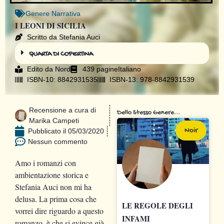
Genere
Narrativa
I LEONI DI SICILIA
Scritto da Stefania Auci
QUARTA DI COPERTINA
Edito da
Nord
439 pagine
Italiano
ISBN-10: 8842931535
ISBN-13: 978-8842931539
Recensione a cura di
Dello Stesso Genere...
Marika Campeti
Noir
Pubblicato il
05/03/2020
Nessun commento
Amo i romanzi con
ambientazione storica e
Stefania Auci non mi ha
delusa. La prima cosa che
LE REGOLE DEGLI
vorrei dire riguardo a questo
INFAMI
romanzo, è che si evince già