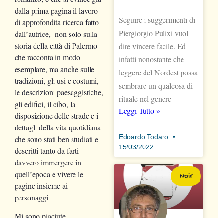
dalla prima pagina il lavoro
Seguire i suggerimenti di
di approfondita ricerca fatto
Piergiorgio Pulixi vuol
dall’autrice, non solo sulla
storia della città di Palermo
dire vincere facile. Ed
che racconta in modo
infatti nonostante che
esemplare, ma anche sulle
leggere del Nordest possa
tradizioni, gli usi e costumi,
sembrare un qualcosa di
le descrizioni paesaggistiche,
rituale nel genere
gli edifici, il cibo, la
Leggi Tutto »
disposizione delle strade e i
dettagli della vita quotidiana
Edoardo Todaro
che sono stati ben studiati e
15/03/2022
descritti tanto da farti
davvero immergere in
quell’epoca e vivere le
Noir
pagine insieme ai
personaggi.
Mi sono piaciute