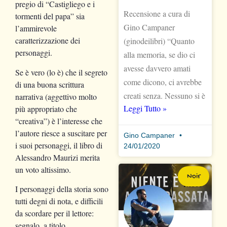
pregio di “Castigliego e i
Recensione a cura di
tormenti del papa” sia
Gino Campaner
l’ammirevole
caratterizzazione dei
(ginodeilibri) “Quanto
personaggi.
alla memoria, se dio ci
avesse davvero amati
Se è vero (lo è) che il segreto
come dicono, ci avrebbe
di una buona scrittura
creati senza. Nessuno si è
narrativa (aggettivo molto
Leggi Tutto »
più appropriato che
“creativa”) è l’interesse che
l’autore riesce a suscitare per
Gino Campaner
i suoi personaggi, il libro di
24/01/2020
Alessandro Maurizi merita
un voto altissimo.
Noir
I personaggi della storia sono
tutti degni di nota, e difficili
da scordare per il lettore:
segnalo, a titolo