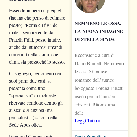
Essendomi perso il prequel
(lacuna che penso di colmare
NEMMENO LE OSSA.
presto) “Roma e i figli del
LA NUOVA INDAGINE
male”, sempre edito da
DI STELLA SPADA
Fratelli Frilli, posso intuire,
anche dai numerosi rimandi
contenuti nella storia, che il
Recensione a cura di
clima sia pressoché lo stesso.
Dario Brunetti Nemmeno
le ossa è il nuovo
Castigliego, perlomeno nei
romanzo dell’autrice
suoi primi due casi, si
presenta come uno
bolognese Lorena Lusetti
“specialista” di inchieste
uscito per la Damster
riservate condotte dentro gli
edizioni. Ritorna una
austeri e silenziosi (ma
delle
pericolosi…) saloni della
Leggi Tutto »
Sede Apostolica.
Eppure il Commissario
Dario Brunetti