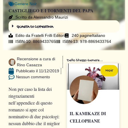
Genere
Noir
CASTIGLIEGO E I TORMENTI DEL PAPA
Scritto da Alessandro Maurizi
QUARTA DI COPERTINA
Edito da
Fratelli Frilli Editori
240 pagine
Italiano
ISBN-10: 8869433765
ISBN-13: 978-8869433764
Recensione a cura di
Dello Stesso Genere...
Rino Casazza
Noir
Pubblicato il
11/12/2019
Nessun commento
Non per caso la lista dei
ringraziamenti
nell’appendice di questo
romanzo si apre col
IL KAMIKAZE DI
nominativo di due psicologi:
CELLOPHANE
nessun dubbio che il miglior