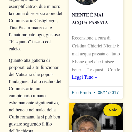
esemplificativo, due minori:
la donna di servizio a ore del
NIENTE È MAI
Commissario Castigliego ,
ACQUA PASSATA
Tina Pica romanesca, e
l’anatomopatologo, gustoso
Recensione a cura di
“Pasquano” fissato col
Cristina Chierici Niente è
calcio.
mai acqua passata e “tutto
Quanto alla galleria di
è bene quel che finisce
porporati ed altri funzionari
bene …” o quasi. . Con le
del Vaticano che popola
Leggi Tutto »
l’indagine ad alto rischio del
Commissario, un
Elio Freda
05/11/2017
campionario umano
estremamente significativo,
nel bene e nel male, della
Noir
Curia romana, la si può ben
gustare seguendo il filo
dell’inchiesta.