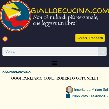
Accedi / Registrati
OGGI PRESENTIAMO...
OGGI PARLIAMO CON… ROBERTO OTTONELLI
Inserito da
Miriam Sall
Pubblicato il
05/09/2017