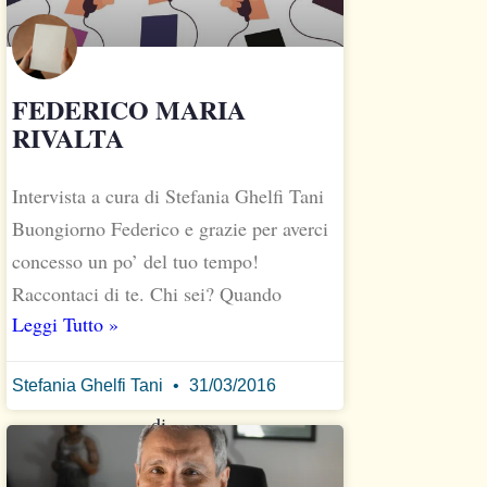
conoscerlo
meglio
nell’intervista
FEDERICO MARIA
condotta
RIVALTA
da
Alessandro
Intervista a cura di Stefania Ghelfi Tani
Noseda.
Buongiorno Federico e grazie per averci
Intervista
concesso un po’ del tuo tempo!
a
Raccontaci di te. Chi sei? Quando
Marcello
Leggi Tutto »
Nicolini
a
Stefania Ghelfi Tani
31/03/2016
cura
di
Alessandro
Noseda