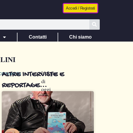
Accedi / Registrati
e
Contatti
Chi siamo
LINI
L’ospite
ALTRE INTERVISTE E
commento
di
REPORTAGE...
oggi
è
Marcello
Nicolini,
scrittore
ed