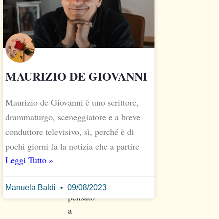
Benvenuto
a
Giallo&Cucina.
Un
caffè?
MAURIZIO DE GIOVANNI
Un
aperitivo?
Maurizio de Giovanni è uno scrittore,
drammaturgo, sceneggiatore e a breve
Ciao
Alessandro!
conduttore televisivo, sì, perché è di
E
pochi giorni fa la notizia che a partire
grazie
Leggi Tutto »
per
aver
Manuela Baldi
09/08/2023
pensato
a