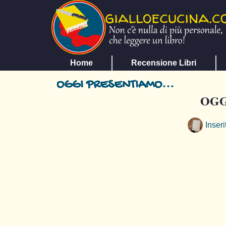
Home
Recensione Libri
OGGI PRESENTIAMO...
OGG
Inseri