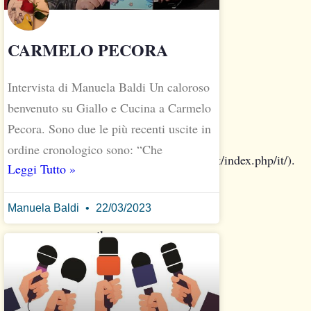
editore
per
CARMELO PECORA
la
casa
editrice
Intervista di Manuela Baldi Un caloroso
La
benvenuto su Giallo e Cucina a Carmelo
Ponga
Pecora. Sono due le più recenti uscite in
edizioni
ordine cronologico sono: “Che
(http://lapongaedizioni.it/index.php/it/).
Leggi Tutto »
Recentemente
ha
Manuela Baldi
22/03/2023
pubblicato
il
romanzo
Sovietopia
.
Andiamo
a