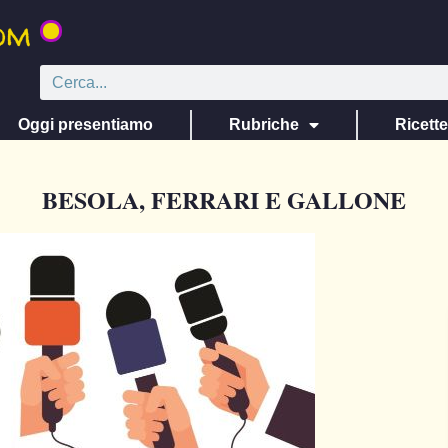
Oggi presentiamo
Rubriche
Ricett
BESOLA, FERRARI E GALLONE